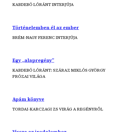
KABDEBÓ LÓRÁNT INTERJÚJA
Történelemben él az ember
BRÉM-NAGY FERENC INTERJÚJA
Egy „alapregény”
KABDEBÓ LÓRÁNT: SZÁRAZ MIKLÓS GYÖRGY
PRÓZAI VILÁGA
Apám könyve
TORDAI-KARCZAGI ZS VIRÁG A REGÉNYRŐL
Vissza az irodalomhoz