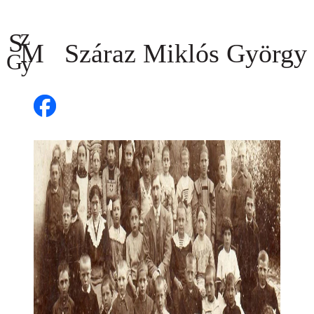
Ugrás
a
tartalomhoz