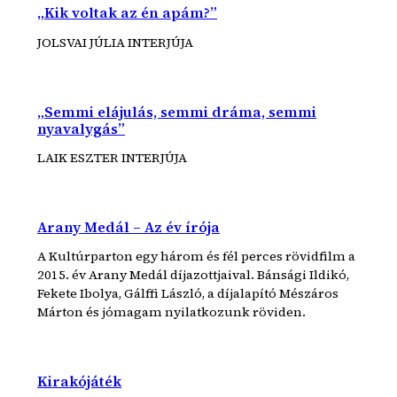
„Kik voltak az én apám?”
JOLSVAI JÚLIA INTERJÚJA
„Semmi elájulás, semmi dráma, semmi
nyavalygás”
LAIK ESZTER INTERJÚJA
Arany Medál – Az év írója
A Kultúrparton egy három és fél perces rövidfilm a
2015. év Arany Medál díjazottjaival. Bánsági Ildikó,
Fekete Ibolya, Gálffi László, a díjalapító Mészáros
Márton és jómagam nyilatkozunk röviden.
Kirakójáték