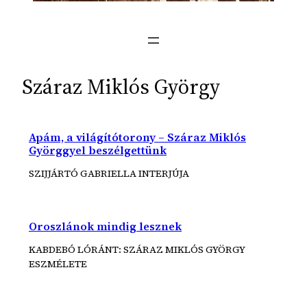
Száraz Miklós György
Apám, a világítótorony – Száraz Miklós
Györggyel beszélgettünk
SZIJJÁRTÓ GABRIELLA INTERJÚJA
Oroszlánok mindig lesznek
KABDEBÓ LÓRÁNT: SZÁRAZ MIKLÓS GYÖRGY
ESZMÉLETE