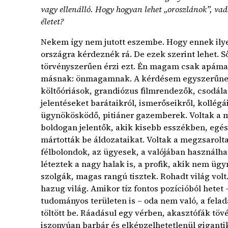
vagy ellenálló. Hogy hogyan lehet „oroszlánok”, vadá
életet?
Nekem így nem jutott eszembe. Hogy ennek ilyen
országra kérdeznék rá. De ezek szerint lehet. Sőt
törvényszerűen érzi ezt. Én magam csak apáma
másnak: önmagamnak. A kérdésem egyszerűnek 
költőóriások, grandiózus filmrendezők, csodála
jelentéseket barátaikról, ismerőseikről, kollégá
ügynökösködő, pitiáner gazemberek. Voltak a 
boldogan jelentők, akik kisebb esszékben, egés
mártották be áldozataikat. Voltak a megzsarolt
félbolondok, az ügyesek, a valójában használha
léteztek a nagy halak is, a profik, akik nem üg
szolgák, magas rangú tisztek. Rohadt világ volt.
hazug világ. Amikor tíz fontos pozícióból hetet
tudományos területen is – oda nem való, a fela
töltött be. Ráadásul egy vérben, akasztófák töv
iszonyúan barbár és elképzelhetetlenül gigant