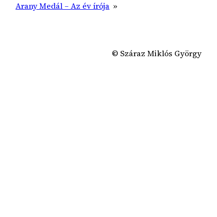
Arany Medál – Az év írója
»
© Száraz Miklós György