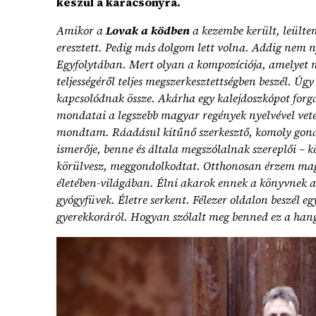
készül a karácsonyra.
Amikor a
Lovak a ködben
a kezembe került, leülte
eresztett. Pedig más dolgom lett volna. Addig nem
Egyfolytában. Mert olyan a kompozíciója, amelyet n
teljességéről teljes megszerkesztettségben beszél. Úgy
kapcsolódnak össze. Akárha egy kalejdoszkópot forg
mondatai a legszebb magyar regények nyelvével vete
mondtam. Ráadásul kitűnő szerkesztő, komoly gon
ismerője, benne és általa megszólalnak szereplői – kö
körülvesz, meggondolkodtat. Otthonosan érzem ma
életében-világában. Élni akarok ennek a könyvnek a
gyógyfüvek. Életre serkent. Félezer oldalon beszél eg
gyerekkoráról. Hogyan szólalt meg benned ez a han