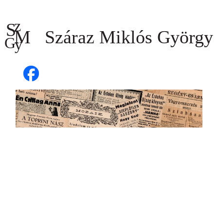
Ugrás
a
tartalomhoz