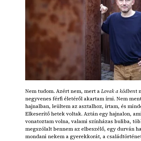
Nem tudom. Azért nem, mert a
Lovak a ködben
t 
negyvenes férfi életéről akartam írni. Nem men
hajnalban, leültem az asztalhoz, írtam, és mind
Elkeserítő hetek voltak. Aztán egy hajnalon, am
vonatoztam volna, valami színházas buliba, t
megszólalt bennem az elbeszélő, egy durván har
mondani nekem a gyerekkorát, a családtörténet