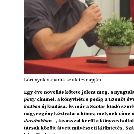
Lóri nyolcvanadik születésnapján
Egy éve novellás kötete jelent meg, a nyugtal
pinty
címmel, a könyvhétre pedig a tizenöt évv
ködben
új kiadása. És már a Scolar kiadó szer
nagyregény kézirata: a könyv, melynek címe 
darabokban
–, tavasszal kerül a könyvesbolt
társak között átvett művészeti kitüntetés. S