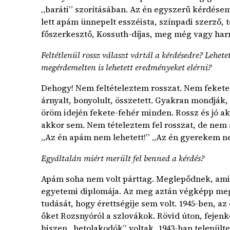
„baráti” szorításában. Az én egyszerű kérdése
lett apám ünnepelt esszéista, színpadi szerző, t
főszerkesztő, Kossuth-díjas, meg még vagy harm
Feltétlenül rossz választ vártál a kérdésedre? Lehet
megérdemelten is lehetett eredményeket elérni?
Dehogy! Nem feltételeztem rosszat. Nem fekete-
árnyalt, bonyolult, összetett. Gyakran mondják
öröm idején fekete-fehér minden. Rossz és jó ak
akkor sem. Nem tételeztem fel rosszat, de nem 
„Az én apám nem lehetett!” „Az én gyerekem nem
Egyáltalán miért merült fel benned a kérdés?
Apám soha nem volt párttag. Meglepődnek, am
egyetemi diplomája. Az meg aztán végképp meg
tudását, hogy érettségije sem volt. 1945-ben, az 
őket Rozsnyóról a szlovákok. Rövid úton, fejen
hiszen „betolakodók” voltak, 1943-ban települte