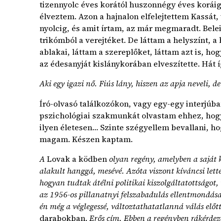
tizennyolc éves korától huszonnégy éves korái
élveztem. Azon a hajnalon elfelejtettem Kassát, 
nyolcig, és amit írtam, az már megmaradt. Bele
trikómból a verejtéket. De láttam a helyszínt, a
ablakai, láttam a szereplőket, láttam azt is, hog
az édesanyját kislánykorában elveszítette. Hát í
Aki egy igazi nő. Fiús lány, hiszen az apja neveli, d
Író-olvasó találkozókon, vagy egy-egy interj
pszichológiai szakmunkát olvastam ehhez, hogy 
ilyen életesen… Szinte szégyellem bevallani, 
magam. Készen kaptam.
A
Lovak a ködben
olyan regény, amelyben a saját k
alakult hanggá, mesévé. Azóta viszont kíváncsi lett
hogyan tudtak átélni politikai kiszolgáltatottságo
az 1956-os pillanatnyi felszabadulás ellentmondásai
én még a véglegessé, változtathatatlanná válás elő
darabokban.
Erős cím. Ebben a regényben rákérdezel