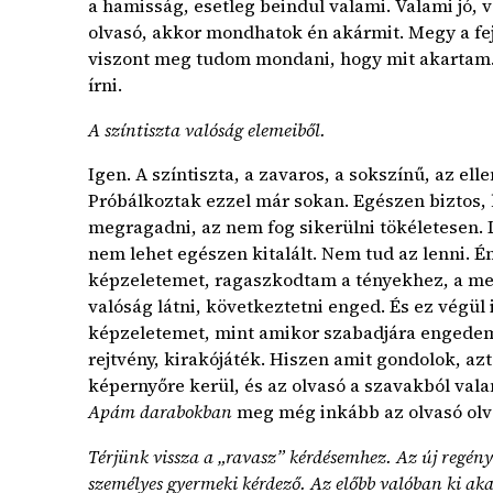
a hamisság, esetleg beindul valami. Valami jó, 
olvasó, akkor mondhatok én akármit. Megy a fej
viszont meg tudom mondani, hogy mit akartam
írni.
A színtiszta valóság elemeiből.
Igen. A színtiszta, a zavaros, a sokszínű, az e
Próbálkoztak ezzel már sokan. Egészen biztos, 
megragadni, az nem fog sikerülni tökéletesen. L
nem lehet egészen kitalált. Nem tud az lenni. 
képzeletemet, ragaszkodtam a tényekhez, a m
valóság látni, következtetni enged. És ez végü
képzeletemet, mint amikor szabadjára engedem
rejtvény, kirakójáték. Hiszen amit gondolok, a
képernyőre kerül, és az olvasó a szavakból valam
Apám darabokban
meg még inkább az olvasó olv
Térjünk vissza a „ravasz” kérdésemhez. Az új regén
személyes gyermeki kérdező. Az előbb valóban ki a