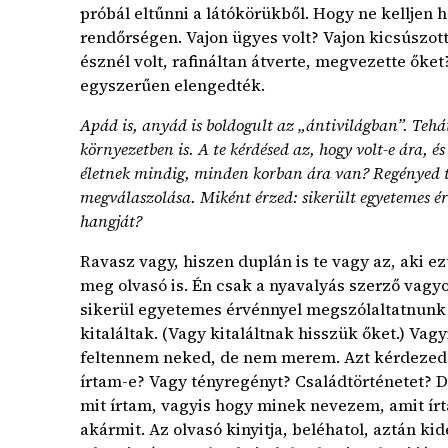
próbál eltűnni a látókörükből. Hogy ne kelljen 
rendőrségen. Vajon ügyes volt? Vajon kicsúszott
észnél volt, rafináltan átverte, megvezette őket
egyszerűen elengedték.
Apád is, anyád is boldogult az „ántivilágban”. Tehát 
környezetben is. A te kérdésed az, hogy volt-e ára, és
életnek mindig, minden korban ára van? Regényed t
megválaszolása. Miként érzed: sikerült egyetemes é
hangját?
Ravasz vagy, hiszen duplán is te vagy az, aki ez
meg olvasó is. Én csak a nyavalyás szerző vagy
sikerül egyetemes érvénnyel megszólaltatnunk a
kitaláltak. (Vagy kitaláltnak hisszük őket.) Va
feltennem neked, de nem merem. Azt kérdezed 
írtam-e? Vagy tényregényt? Családtörténetet?
mit írtam, vagyis hogy minek nevezem, amit í
akármit. Az olvasó kinyitja, beléhatol, aztán ki