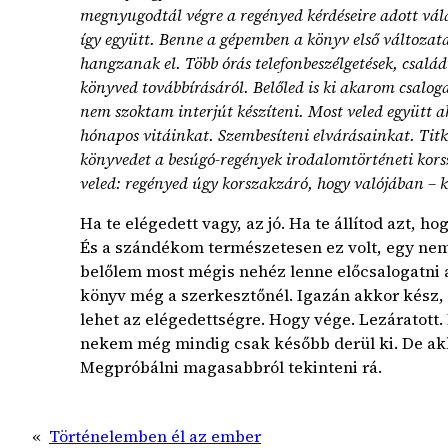
megnyugodtál végre a regényed kérdéseire adott vá
így együtt. Benne a gépemben a könyv első változat
hangzanak el. Több órás telefonbeszélgetések, család
könyved továbbírásáról. Belőled is ki akarom csalog
nem szoktam interjút készíteni. Most veled együtt 
hónapos vitáinkat. Szembesíteni elvárásainkat. Titko
könyvedet a besúgó-regények irodalomtörténeti kor
veled: regényed úgy korszakzáró, hogy valójában – 
Ha te elégedett vagy, az jó. Ha te állítod azt, ho
És a szándékom természetesen ez volt, egy nem 
belőlem most mégis nehéz lenne előcsalogatni a
könyv még a szerkesztőnél. Igazán akkor kész,
lehet az elégedettségre. Hogy vége. Lezáratott.
nekem még mindig csak később derül ki. De akko
Megpróbálni magasabbról tekinteni rá.
«
Történelemben él az ember