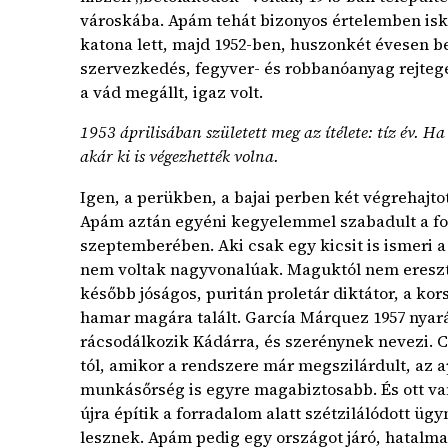
városkába. Apám tehát bizonyos értelemben isko
katona lett, majd 1952-ben, huszonkét évesen be
szervezkedés, fegyver- és robbanóanyag rejtege
a vád megállt, igaz volt.
1953 áprilisában született meg az ítélete: tíz év. H
akár ki is végezhették volna.
Igen, a perükben, a bajai perben két végrehajtott 
Apám aztán egyéni kegyelemmel szabadult a for
szeptemberében. Aki csak egy kicsit is ismeri a 
nem voltak nagyvonalúak. Maguktól nem ereszte
később jóságos, puritán proletár diktátor, a ko
hamar magára talált. García Márquez 1957 nyará
rácsodálkozik Kádárra, és szerénynek nevezi. C
tól, amikor a rendszere már megszilárdult, az a
munkásőrség is egyre magabiztosabb. És ott v
újra építik a forradalom alatt szétzilálódott ügy
lesznek. Apám pedig egy országot járó, hatal