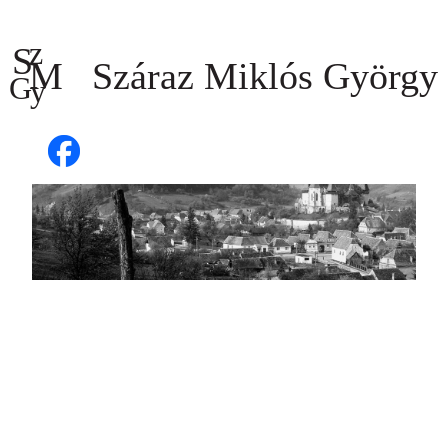
Ugrás
a
tartalomhoz