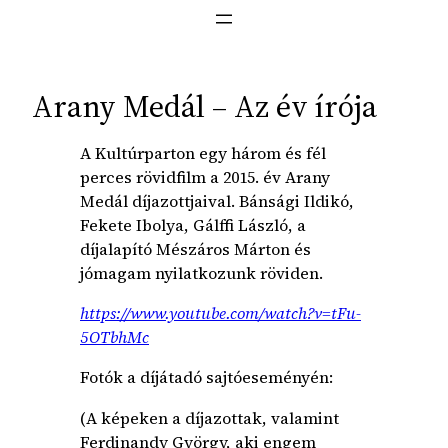
Arany Medál – Az év írója
A Kultúrparton egy három és fél
perces rövidfilm a 2015. év Arany
Medál díjazottjaival. Bánsági Ildikó,
Fekete Ibolya, Gálffi László, a
díjalapító Mészáros Márton és
jómagam nyilatkozunk röviden.
https://www.youtube.com/
watch?v=tFu-
5OTbhMc
Fotók a díjátadó sajtóeseményén:
(A képeken a díjazottak, valamint
Ferdinandy György, aki engem