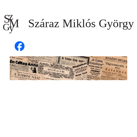
Ugrás
a
tartalomhoz