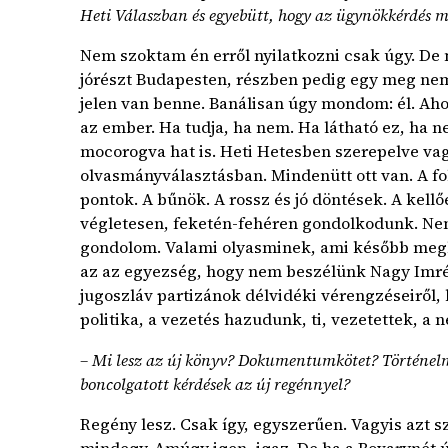
Heti Válaszban és egyebütt, hogy az ügynökkérdés m
Nem szoktam én erről nyilatkozni csak úgy. De
jórészt Budapesten, részben pedig egy meg nem 
jelen van benne. Banálisan úgy mondom: él. Ahog
az ember. Ha tudja, ha nem. Ha látható ez, ha 
mocorogva hat is. Heti Hetesben szerepelve v
olvasmányválasztásban. Mindenütt ott van. A fo
pontok. A bűnök. A rossz és jó döntések. A kel
végletesen, feketén-fehéren gondolkodunk. N
gondolom. Valami olyasminek, ami később megbo
az az egyezség, hogy nem beszélünk Nagy Imrérő
jugoszláv partizánok délvidéki vérengzéseiről, 
politika, a vezetés hazudunk, ti, vezetettek, a
– Mi lesz az új könyv? Dokumentumkötet? Történel
boncolgatott kérdések az új regénnyel?
Regény lesz. Csak így, egyszerűen. Vagyis azt 