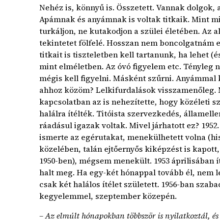
Nehéz is, könnyű is. Összetett. Vannak dolgok,
Apámnak és anyámnak is voltak titkaik. Mint 
turkáljon, ne kutakodjon a szülei életében. Az al
tekintetet fölfelé. Hosszan nem boncolgatnám ez
titkait is tiszteletben kell tartanunk, ha lehet
mint elméletben. Az óvó figyelem etc. Tényleg
mégis kell figyelni. Másként szűrni. Anyámmal 
ahhoz közöm? Lelkifurdalások visszamenőleg. M
kapcsolatban az is nehezítette, hogy közéleti s
halálra ítélték. Titóista szervezkedés, államel
ráadásul igazak voltak. Mivel járhatott ez? 1952
ismerte az egérutakat, menekülhetett volna (his
közelében, talán ejtőernyős kiképzést is kapott
1950-ben), mégsem menekült. 1953 áprilisában ít
halt meg. Ha egy-két hónappal tovább él, nem l
csak két halálos ítélet született. 1956-ban sz
kegyelemmel, szeptember közepén.
– Az elmúlt hónapokban többször is nyilatkoztál, 