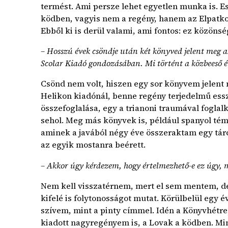
termést. Ami persze lehet egyetlen munka is. 
ködben, vagyis nem a regény, hanem az Elpatkol
Ebből ki is derül valami, ami fontos: ez közönség
– Hosszú évek csöndje után két könyved jelent meg az
Scolar Kiadó gondozásában. Mi történt a közbeeső é
Csönd nem volt, hiszen egy sor könyvem jelen
Helikon kiadónál, benne regény terjedelmű esszé
összefoglalása, egy a trianoni traumával fogla
sehol. Meg más könyvek is, például spanyol tém
aminek a javából négy éve összeraktam egy tár
az egyik mostanra beérett.
– Akkor úgy kérdezem, hogy értelmezhető-e ez úgy, 
Nem kell visszatérnem, mert el sem mentem, d
kifelé is folytonosságot mutat. Körülbelül egy é
szívem, mint a pinty címmel. Idén a Könyvhétre
kiadott nagyregényem is, a Lovak a ködben. Mind