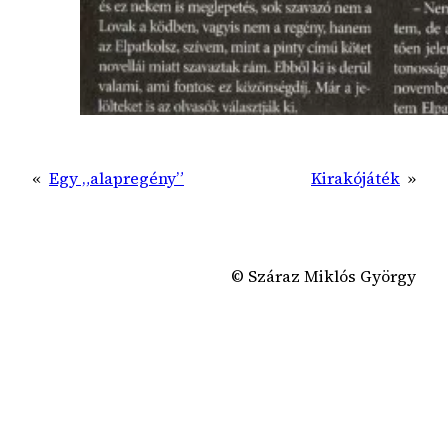
«
Egy „alapregény”
Kirakójáték
»
© Száraz Miklós György