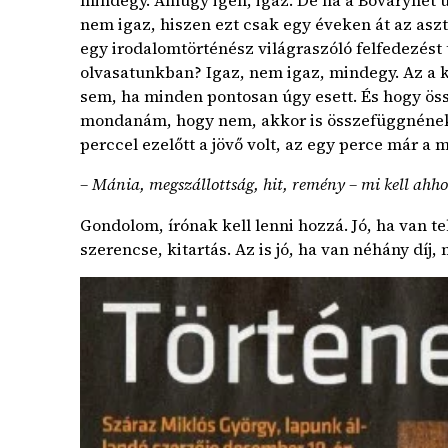
mindegy. Amúgy igen, igaz. De ha a Bovaryné
nem igaz, hiszen ezt csak egy éveken át az aszt
egy irodalomtörténész világraszóló felfedezést 
olvasatunkban? Igaz, nem igaz, mindegy. Az a ké
sem, ha minden pontosan úgy esett. És hogy öss
mondanám, hogy nem, akkor is összefüggnének. 
perccel ezelőtt a jövő volt, az egy perce már a m
– Mánia, megszállottság, hit, remény – mi kell ahh
Gondolom, írónak kell lenni hozzá. Jó, ha van te
szerencse, kitartás. Az is jó, ha van néhány díj,