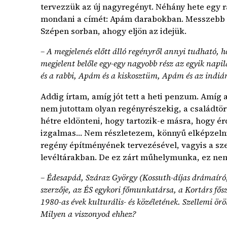
tervezzük az új nagyregényt. Néhány hete egy
mondani a címét: Apám darabokban. Messzebb i
Szépen sorban, ahogy eljön az idejük.
– A megjelenés előtt álló regényről annyi tudható, h
megjelent belőle egy-egy nagyobb rész az egyik nap
és a rabbi, Apám és a kiskosztüm, Apám és az indiáno
Addig írtam, amíg jót tett a heti penzum. Amíg a
nem jutottam olyan regényrészekig, a családtör
hétre eldönteni, hogy tartozik-e másra, hogy é
izgalmas… Nem részletezem, könnyű elképzelni. 
regény építményének tervezésével, vagyis a szer
levéltárakban. De ez zárt műhelymunka, ez nem
– Édesapád, Száraz György (Kossuth-díjas drámaíró, 
szerzője, az ÉS egykori főmunkatársa, a Kortárs fősze
1980-as évek kulturális- és közéletének. Szellemi örö
Milyen a viszonyod ehhez?