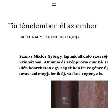
Történelemben él az ember
BRÉM-NAGY FERENC INTERJÚJA
Száraz Miklós György, lapunk állandó szerzőj
Színházban. Albumai és szépprózai munkái s
idén könyvhéten egy régebben írt regénye új 
tavasszal megjelenik új, vaskos regénye is.