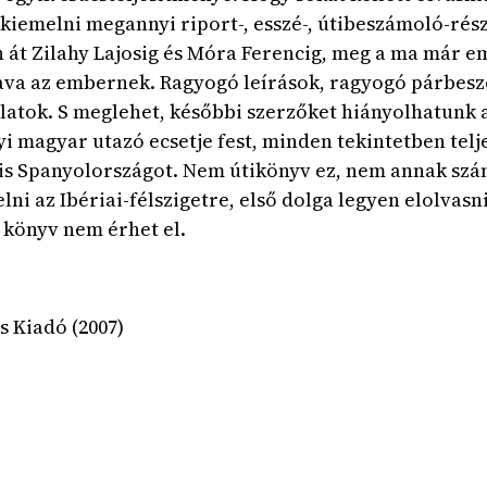
 kiemelni megannyi riport-, esszé-, útibeszámoló-rész
 át Zilahy Lajosig és Móra Ferencig, meg a ma már em
ava az embernek. Ragyogó leírások, ragyogó párbeszé
atok. S meglehet, későbbi szerzőket hiányolhatunk a
yi magyar utazó ecsetje fest, minden tekintetben tel
 is Spanyolországot. Nem útikönyv ez, nem annak szánt
elni az Ibériai-félszigetre, első dolga legyen elolvas
 könyv nem érhet el.
s Kiadó (2007)