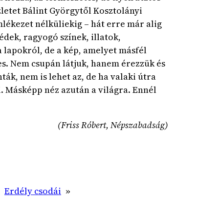
letet Bálint Györgytől Kosztolányi
lékezet nélküliekig – hát erre már alig
dek, ragyogó színek, illatok,
 lapokról, de a kép, amelyet másfél
jes. Nem csupán látjuk, hanem érezzük és
ák, nem is lehet az, de ha valaki útra
ni. Másképp néz azután a világra. Ennél
(Friss Róbert, Népszabadság)
Erdély csodái
»