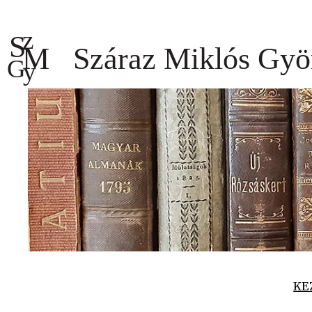
Ugrás
a
tartalomhoz
KE