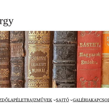
ZDŐLAP
ÉLETRAJZ
MŰVEK
SAJTÓ
GALÉRIA
KAPCSO