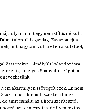
mája olyan, mint egy nem stílus nélküli,
lán túlontúl is gazdag. Zavarba ejt a
ék, mit hagytam volna el én a kötetből,
gal összerakva. Elmélyült kalandozásra
zleteket is, amelyek Spanyolországot, a
ek nevezhetünk.
k. Nem akármilyen szövegek ezek. Én nem
s Zsuzsanna – kiemelt szerkesztőnek
 de amit csinált, az a honi szerkesztői
 hozzá, az természetes, de ilyen biztos