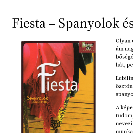
Fiesta – Spanyolok é
Olyan 
ám nag
bőségé
hát, p
Lebili
ösztön
spanyo
A képe
tudom,
nevezi
munka 