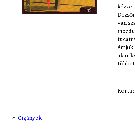
kézzel
Dezsőn
van sz
mozdul
tucatn
értjük
akar k
többet
Kortár
«
Cigányok