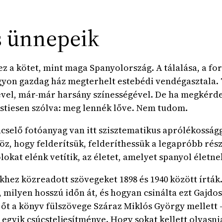
s ünnepeik
ez a kötet, mint maga Spanyolország. A tálalása, a for
yon gazdag ház megterhelt estebédi vendégasztala. Ta
vel, már-már harsány színességével. De ha megkérden
estiesen szólva: meg lennék lőve. Nem tudom.
ncselő fotóanyag van itt szisztematikus aprólékosság
öz, hogy felderítsük, felderíthessük a legapróbb rés
lokat elénk vetítik, az életet, amelyet spanyol életn
khez közreadott szövegeket 1898 és 1940 között írtá
 milyen hosszú időn át, és hogyan csinálta ezt Gajdo
 őt a könyv fülszövege Száraz Miklós György mellett -,
egyik csúcsteljesítménye. Hogy sokat kellett olvasnia