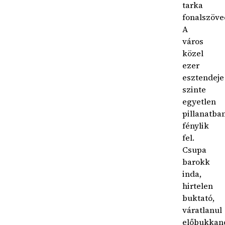
tarka
fonalszöve
A
város
közel
ezer
esztendeje
szinte
egyetlen
pillanatba
fénylik
fel.
Csupa
barokk
inda,
hirtelen
buktató,
váratlanul
előbukkan