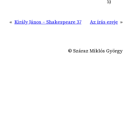
5)
«
Király János – Shakespeare 37
Az írás ereje
»
© Száraz Miklós György