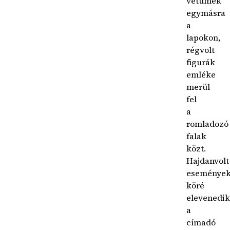
vetülnek
egymásra
a
lapokon,
régvolt
figurák
emléke
merül
fel
a
romladozó
falak
közt.
Hajdanvolt
eseménye
köré
elevenedik
a
címadó