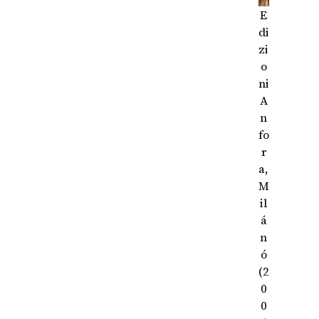
E
di
zi
o
ni
A
n
fo
r
a,
M
il
á
n
ó
(2
0
0