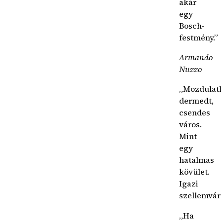
akár
egy
Bosch-
festmény.”
Armando
Nuzzo
„Mozdulat
dermedt,
csendes
város.
Mint
egy
hatalmas
kövület.
Igazi
szellemvár
„Ha