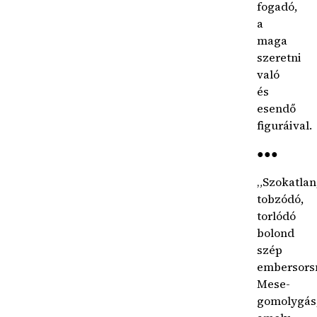
fogadó,
a
maga
szeretni
való
és
esendő
figuráival.
●●●
„Szokatlan
tobzódó,
torlódó
bolond
szép
embersors
Mese-
gomolygás