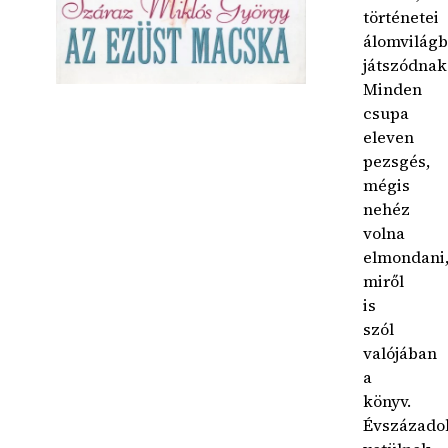
történetei
álomvilág
játszódnak
Minden
csupa
eleven
pezsgés,
mégis
nehéz
volna
elmondani
miről
is
szól
valójában
a
könyv.
Évszázado