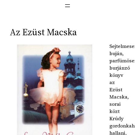
Az Ezüst Macska
Sejtelmese
buján,
parfümöse
burjánzó
könyv
az
Ezüst
Macska,
sorai
közt
Krúdy
gordonkah
hallani,