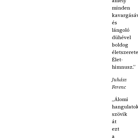
amely
minden
kavargásá
és
lángoló
dühével
boldog
életszerete
Élet-
himnusz.”
Juhász
Ferenc
„Álomi
hangulato
szövik
át
ezt
a