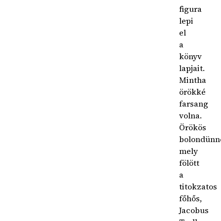
figura
lepi
el
a
könyv
lapjait.
Mintha
örökké
farsang
volna.
Örökös
bolondünn
mely
fölött
a
titokzatos
főhős,
Jacobus