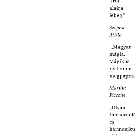
Troll
alakja
lebeg.”
Szepesi
Attila
„Magyar
mágia.
Mágikus
realizmus
megpaprik
Marilia
Piccone
„Olyan
túlcsordul
és
harmoniku