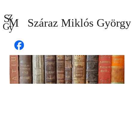
Ugrás
a
tartalomhoz