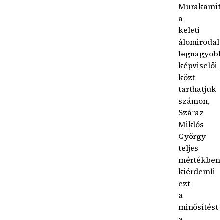
Murakami
a
keleti
álomiroda
legnagyob
képviselői
közt
tarthatjuk
számon,
Száraz
Miklós
György
teljes
mértékben
kiérdemli
ezt
a
minősítést
a