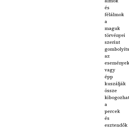
álmok
és
félálmok
a
maguk
törvényei
szerint
gombolyít
az
események
vagy
épp
kuszálják
össze
kibogozha
a
percek
és
esztendők