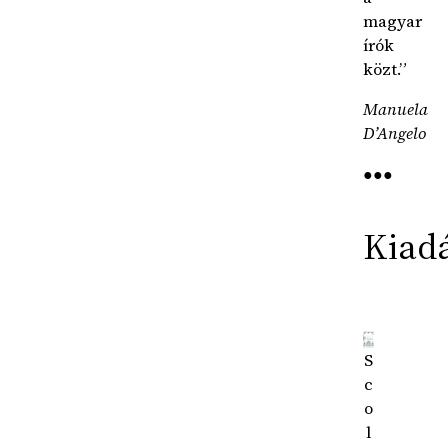
magyar
írók
közt.”
Manuela
D’Angelo
●●●
Kiad
S
c
o
l