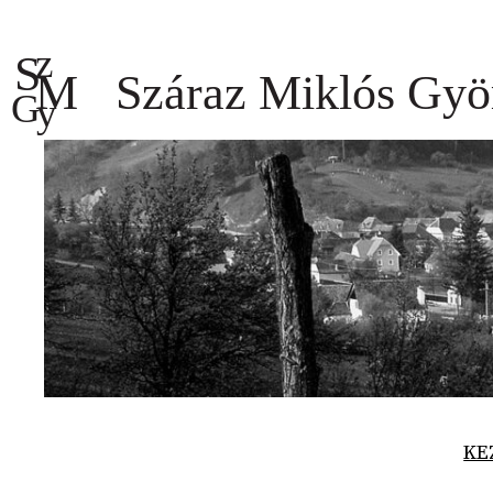
Ugrás
a
tartalomhoz
KE