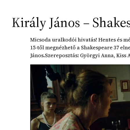
Király János – Shake
Micsoda uralkodói hivatás! Hentes és més
15-től megnézhető a Shakespeare 37 elne
János.
Szereposztás: Györgyi Anna, Kiss 