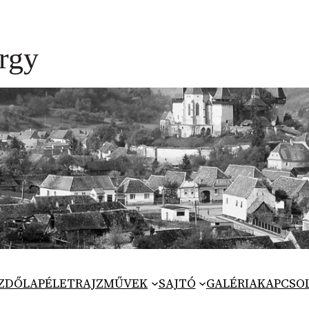
ZDŐLAP
ÉLETRAJZ
MŰVEK
SAJTÓ
GALÉRIA
KAPCSO