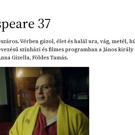
speare 37
záros. Vérben gázol, élet és halál ura, vág, metél, h
vezésű színházi és filmes programban a János király 
Anna Gizella, Földes Tamás.