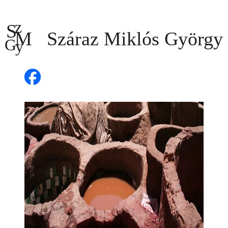
Ugrás
a
tartalomhoz