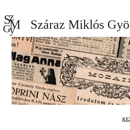
Ugrás
a
tartalomhoz
KE