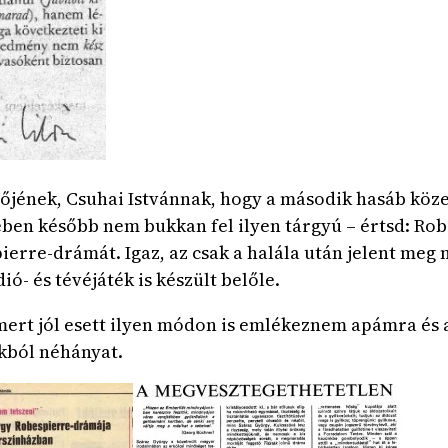
rzőjének, Csuhai Istvánnak, hogy a második hasáb köze
en később nem bukkan fel ilyen tárgyú – értsd: Rob
erre-drámát. Igaz, az csak a halála után jelent meg 
ió- és tévéjáték is készült belőle.
mert jól esett ilyen módon is emlékeznem apámra és 
kból néhányat.