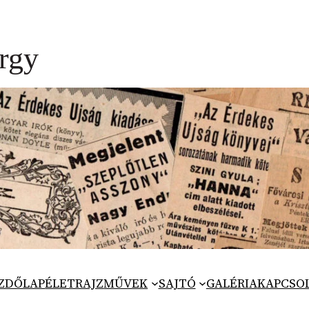
ZDŐLAP
ÉLETRAJZ
MŰVEK
SAJTÓ
GALÉRIA
KAPCSO