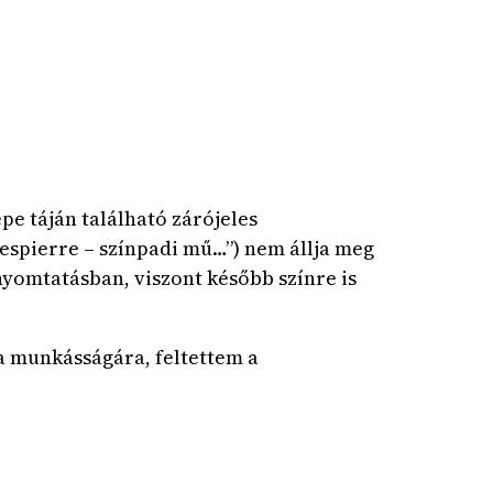
pe táján található zárójeles
espierre – színpadi mű…”) nem állja meg
nyomtatásban, viszont később színre is
a munkásságára, feltettem a