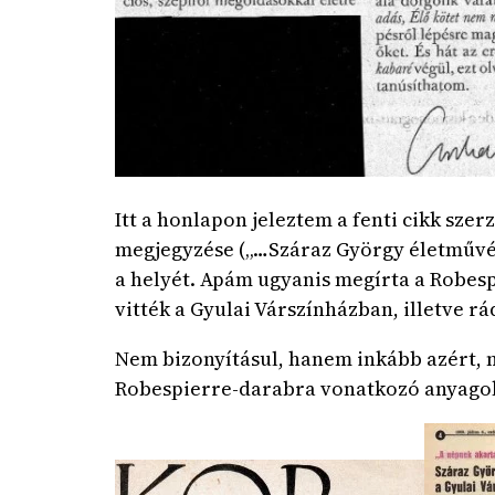
Itt a honlapon jeleztem a fenti cikk sze
megjegyzése („…Száraz György életművéb
a helyét. Apám ugyanis megírta a Robespi
vitték a Gyulai Várszínházban, illetve rád
Nem bizonyításul, hanem inkább azért, 
Robespierre-darabra vonatkozó anyago