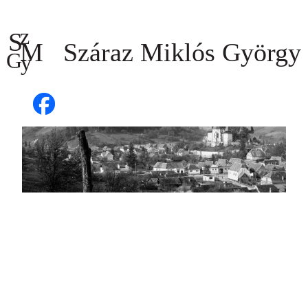
Ugrás
a
tartalomhoz