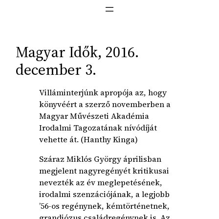
Magyar Idők, 2016.
december 3.
Villáminterjúnk apropója az, hogy
könyvéért a szerző novemberben a
Magyar Művészeti Akadémia
Irodalmi Tagozatának nívódíját
vehette át. (Hanthy Kinga)
Száraz Miklós György áprilisban
megjelent nagyregényét kritikusai
nevezték az év meglepetésének,
irodalmi szenzációjának, a legjobb
’56-os regénynek, kémtörténetnek,
grandiózus családregénynek is. Az