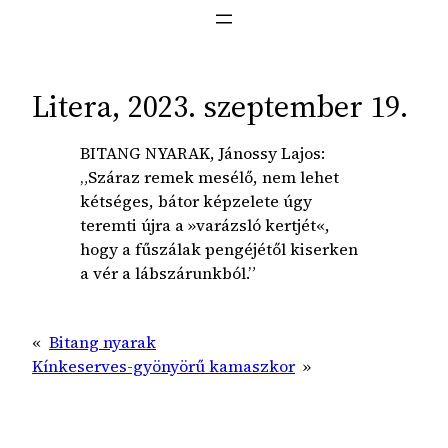
Litera, 2023. szeptember 19.
BITANG NYARAK, Jánossy Lajos:
„Száraz remek mesélő, nem lehet
kétséges, bátor képzelete úgy
teremti újra a »varázsló kertjét«,
hogy a fűszálak pengéjétől kiserken
a vér a lábszárunkból.”
«
Bitang nyarak
Kínkeserves-gyönyörű kamaszkor
»