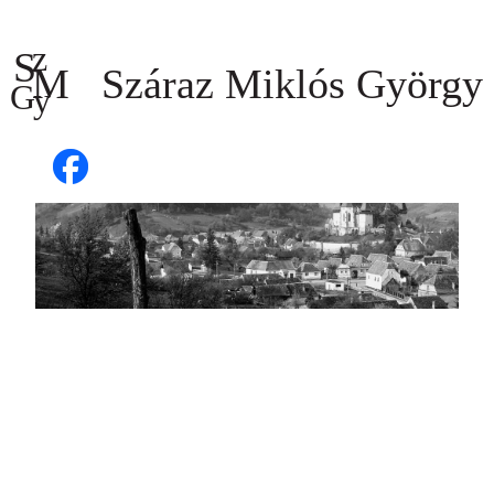
Ugrás
a
tartalomhoz