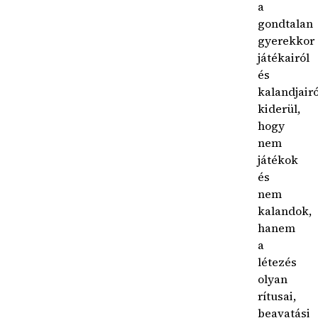
a
gondtalan
gyerekkor
játékairól
és
kalandjairó
kiderül,
hogy
nem
játékok
és
nem
kalandok,
hanem
a
létezés
olyan
rítusai,
beavatási