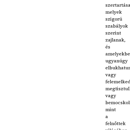
szertartása
melyek
szigorú
szabályok
szerint
zajlanak,
és
amelyekb
ugyanúgy
elbukhatu
vagy
felemelke
megtisztu
vagy
bemocskol
mint
a
felnőttek