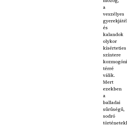
mozog,
a
veszélyes
gyerekját
és
kalandok
olykor
kísérteties
színtere
kozmogóni
térré
válik.
Mert
ezekben
a
balladai
sűrűségű,
sodró
történetek