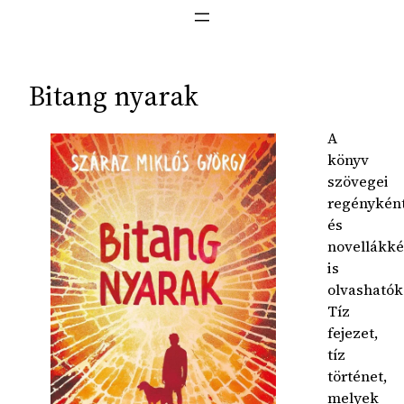
Bitang nyarak
A
könyv
szövegei
regénykén
és
novellákké
is
olvashatók
Tíz
fejezet,
tíz
történet,
melyek