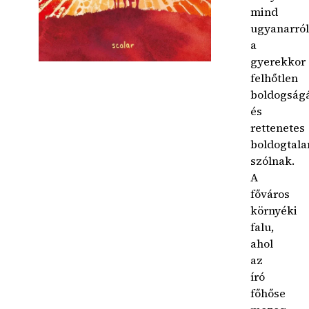
mind
ugyanarról
a
gyerekkor
felhőtlen
boldogságá
és
rettenetes
boldogtala
szólnak.
A
főváros
környéki
falu,
ahol
az
író
főhőse