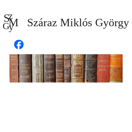
Ugrás
a
tartalomhoz