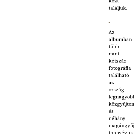
közt
találjuk.
Az
albumban
több
mint
kétszáz
fotográfia
található
az
ország
legnagyob
közgyűjte
és
néhány
magángyűj
többségük