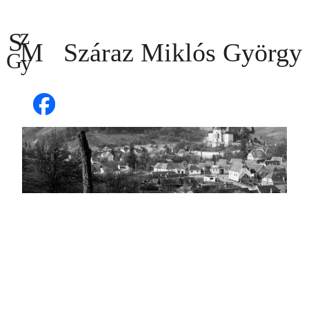
Ugrás
a
tartalomhoz