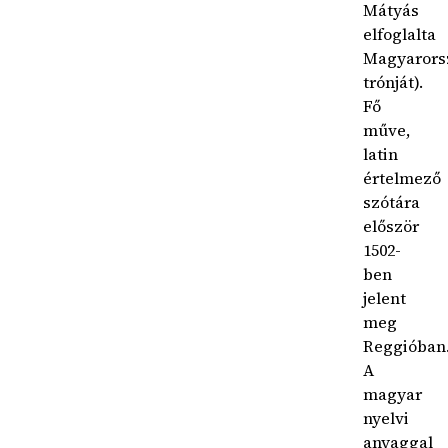
Mátyás
elfoglalta
Magyarors
trónját).
Fő
műve,
latin
értelmező
szótára
először
1502-
ben
jelent
meg
Reggióban
A
magyar
nyelvi
anyaggal