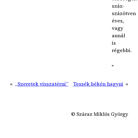
száz-
százötven
éves,
vagy
annál
is
régebbi.
«
„Szeretek visszatérni”
Tessék békén hagyni
»
© Száraz Miklós György