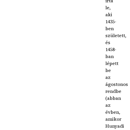
írta
le,
aki
1435-
ben
született,
és
1458-
ban
lépett
be
az
ágostonos
rendbe
(abban
az
évben,
amikor
Hunyadi