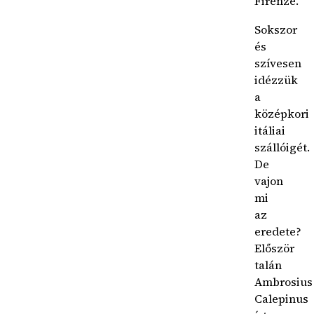
Firenze.”
Sokszor
és
szívesen
idézzük
a
középkori
itáliai
szállóigét.
De
vajon
mi
az
eredete?
Először
talán
Ambrosius
Calepinus