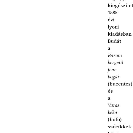
kiegészítet
1585.
évi
lyoni
kiadásban
Budát
a
Barom
kergető
fene
bogár
(bucentes)
és
a
Varas
béka
(bufo)
szócikkek