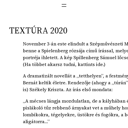
TEXTÚRA 2020
November 3-án este elindult a Szépművészeti 
benne a Spielenberg rózsája című írással, mely
portréja ihletett. A kép Spillenberg Sámuel lőcs
(Ha többet akarsz tudni, kattints ide.)
A dramatizált novellát a „tetthelyen”, a festmén
Bernát keltik életre. Rendezője (ahogy a „túrán
is) Székely Kriszta. Az írás első mondata:
„A mécses lángja mozdulatlan, de a kályhában
pislákoló tűz rebbenő árnyakat vet a műhely ho
lombikokra, tégelyekre, üstökre és fogókra, a bo
aligátorra…”