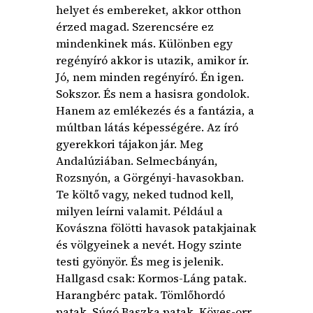
helyet és embereket, akkor otthon
érzed magad. Szerencsére ez
mindenkinek más. Különben egy
regényíró akkor is utazik, amikor ír.
Jó, nem minden regényíró. Én igen.
Sokszor. És nem a hasisra gondolok.
Hanem az emlékezés és a fantázia, a
múltban látás képességére. Az író
gyerekkori tájakon jár. Meg
Andalúziában. Selmecbányán,
Rozsnyón, a Görgényi-havasokban.
Te költő vagy, neked tudnod kell,
milyen leírni valamit. Például a
Kovászna fölötti havasok patakjainak
és völgyeinek a nevét. Hogy szinte
testi gyönyör. És meg is jelenik.
Hallgasd csak: Kormos-Láng patak.
Harangbérc patak. Tömlőhordó
patak. Súgó Baszka patak. Köves-orr