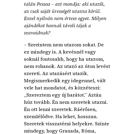
talán Pessoa – azt mondja: aki utazik,
az csak saját ürességét utazza körül.
Ezzel nyilván nem értesz egyet. Milyen
ajándékot hoznak távoli tájak a
szavaidnak?
– Szerintem nem utazom sokat. De
ez mindegy is. A kevésnél vagy
soknál fontosabb, hogy ha utazom,
nem rohanok. Az utazó az úton levést
szereti. Az utazásért utazik.
Megismerkedik egy idegennel, vált
vele hat mondatot, és közzéteszi:
„Szereztem egy új barátot.” Aztán
húz tovább. Én nem szeretek utazni.
Én ott lenni szeretek. Ráérősen,
szemlélődve. Ha lehet, hosszan.
Szeretek visszatérni helyekre. Szinte
mindegy, hogy Granada, Róma,