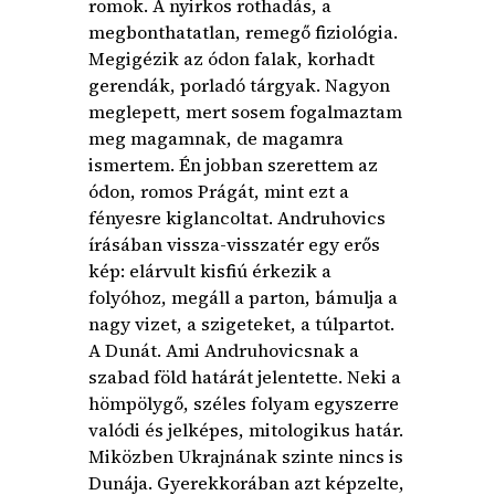
romok. A nyirkos rothadás, a
megbonthatatlan, remegő fiziológia.
Megigézik az ódon falak, korhadt
gerendák, porladó tárgyak. Nagyon
meglepett, mert sosem fogalmaztam
meg magamnak, de magamra
ismertem. Én jobban szerettem az
ódon, romos Prágát, mint ezt a
fényesre kiglancoltat. Andruhovics
írásában vissza-visszatér egy erős
kép: elárvult kisfiú érkezik a
folyóhoz, megáll a parton, bámulja a
nagy vizet, a szigeteket, a túlpartot.
A Dunát. Ami Andruhovicsnak a
szabad föld határát jelentette. Neki a
hömpölygő, széles folyam egyszerre
valódi és jelképes, mitologikus határ.
Miközben Ukrajnának szinte nincs is
Dunája. Gyerekkorában azt képzelte,