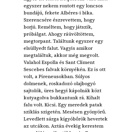
egyszer nekem rontott egy loncsos
bundájú, fekete Albéres-i bika.
Szerencsére észrevettem, hogy
borjú. Reméltem, hogy játszik,
próbálgat. Ahogy ráüvöltöttem,
megtorpant. Találtunk egyszer egy
elsüllyedt falut. Vagyis amikor
megtaláltuk, akkor még megvolt.
Valahol Espolla és Sant Climent
Sescebes falvak környékén. Ez is ott
volt, a Pireneusokban. Súlyos
dolmenek, roskadozó olajbogyó
sajtolók, üres hegyi kápolnák közt
kutyagolva bukkantunk rá. Kihalt
falu volt. Kicsi. Egy meredek patak
sziklás szigetén. Mesésen gyönyörű.
Levedlett sárga kígyóbőrök hevertek
az utcákon. Aztán évekig kerestem