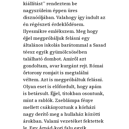
kiállítást” rendeztem be
nagyszüleim éppen üres
disznóóljában. Valahogy így indult az
én régészeti érdeklődésem.
Ilyesmikre emlékszem. Meg hogy
éjjel megpróbáljuk felásni egy
általános iskolás barátommal a Sasad
téesz egyik gyümölcsösében
található dombot. Amiről azt
gondoltam, avar kurgánt rejt. Római
őrtorony romjait is megtalálni
véltem. Azt is megpróbáltuk felásni.
Olyan eset is előfordult, hogy apám
is betársult. Éjjel, titokban osontunk,
mint a rablók. Zseblámpa fénye
mellett csákányoztunk a kórházi
nagy derítő meg a hullaház közötti
árokban. Valami vezetéket fektettek
le. Egy Árpád-kori falu egyik