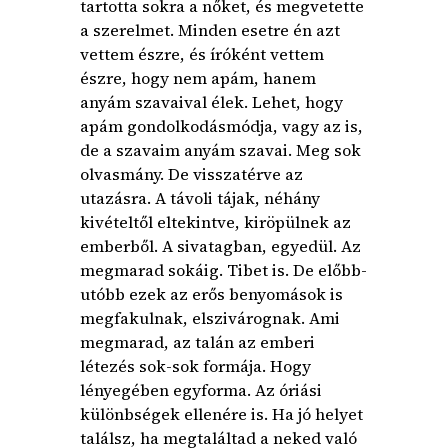
tartotta sokra a nőket, és megvetette
a szerelmet. Minden esetre én azt
vettem észre, és íróként vettem
észre, hogy nem apám, hanem
anyám szavaival élek. Lehet, hogy
apám gondolkodásmódja, vagy az is,
de a szavaim anyám szavai. Meg sok
olvasmány. De visszatérve az
utazásra. A távoli tájak, néhány
kivételtől eltekintve, kiröpülnek az
emberből. A sivatagban, egyedül. Az
megmarad sokáig. Tibet is. De előbb-
utóbb ezek az erős benyomások is
megfakulnak, elszivárognak. Ami
megmarad, az talán az emberi
létezés sok-sok formája. Hogy
lényegében egyforma. Az óriási
különbségek ellenére is. Ha jó helyet
találsz, ha megtaláltad a neked való