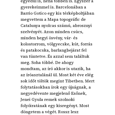
egyedül is, néha többen is. Egyszer a
gyerekeimmel is. Barcelonában a
Barrio Gotico egy kis térképboltjában
megvettem a Mapa topográfic de
Catalunya nyolcas számú, abrosznyi
szelvényét. Azon minden csúcs,
minden hegyi ösvény, vár- és
kolostorrom, völgyecske, kút, forrás
és patakocska, barlangbejárat fel
van tüntetve. És azzal sem találtuk
meg. Soha többé. De ahogy
mondtam, az író akkor is utazik, ha
az íróasztalánál ül. Most két éve elég
sok időt töltök megint Tibetben. Mert
folytatásokban írok egy újságnak, a
negyedévente megjelenő Esőnek,
Jenei Gyula remek szolnoki
folyóiratának egy kisregényt. Most
döngetem a végét. Rossz lesz