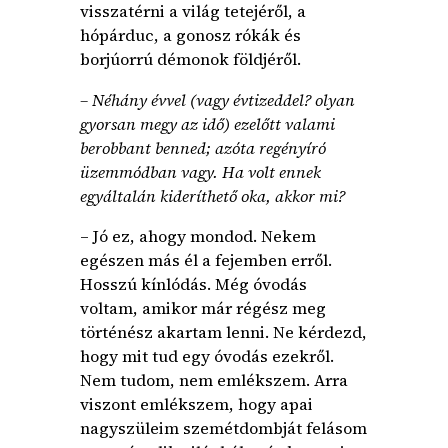
visszatérni a világ tetejéről, a
hópárduc, a gonosz rókák és
borjúorrú démonok földjéről.
– Néhány évvel (vagy évtizeddel? olyan
gyorsan megy az idő) ezelőtt valami
berobbant benned; azóta regényíró
üzemmódban vagy. Ha volt ennek
egyáltalán kideríthető oka, akkor mi?
– Jó ez, ahogy mondod. Nekem
egészen más él a fejemben erről.
Hosszú kínlódás. Még óvodás
voltam, amikor már régész meg
történész akartam lenni. Ne kérdezd,
hogy mit tud egy óvodás ezekről.
Nem tudom, nem emlékszem. Arra
viszont emlékszem, hogy apai
nagyszüleim szemétdombját felásom