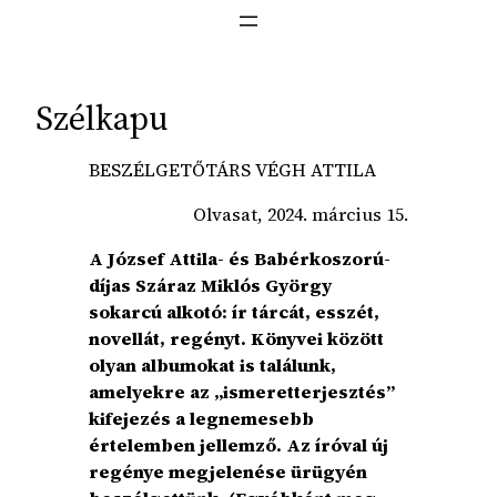
Szélkapu
BESZÉLGETŐTÁRS VÉGH ATTILA
Olvasat, 2024. március 15.
A József Attila- és Babérkoszorú-
díjas Száraz Miklós György
sokarcú alkotó: ír tárcát, esszét,
novellát, regényt. Könyvei között
olyan albumokat is találunk,
amelyekre az „ismeretterjesztés”
kifejezés a legnemesebb
értelemben jellemző. Az íróval új
regénye megjelenése ürügyén