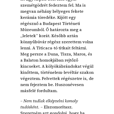
szemétgödrét fedeztem fel. Ma is
megvan néhány bélyeges fekete
kerámia töredéke. Kijött egy
régésznő a Budapest Történeti
Múzeumból. Ő határozta meg a
„leletek” korát. Később aztán
könnyűbúvár régész szerettem volna
lenni. A Titicaca-tó titkait feltárni.
Meg persze a Duna, Tisza, Maros, és
a Balaton homokjában rejtőző
kincseket. A kölyökábrándokat végül
kinőttem, történelem-levéltár szakon
végeztem. Felvettek régészetre is, de
nem fejeztem be. Huszonévesen
másfelé fordultam.
– Nem tudlak elképzelni komoly
tudósként.
– Elszomorítasz.
Szeretném azt gondolni, hogy ha