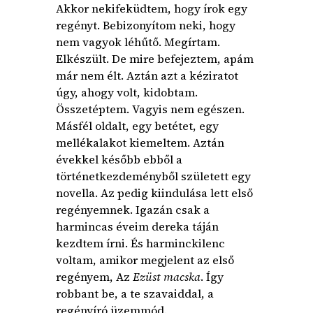
Akkor nekifeküdtem, hogy írok egy
regényt. Bebizonyítom neki, hogy
nem vagyok léhűtő. Megírtam.
Elkészült. De mire befejeztem, apám
már nem élt. Aztán azt a kéziratot
úgy, ahogy volt, kidobtam.
Összetéptem. Vagyis nem egészen.
Másfél oldalt, egy betétet, egy
mellékalakot kiemeltem. Aztán
évekkel később ebből a
történetkezdeményből született egy
novella. Az pedig kiindulása lett első
regényemnek. Igazán csak a
harmincas éveim dereka táján
kezdtem írni. És harminckilenc
voltam, amikor megjelent az első
regényem, Az
Ezüst macska
. Így
robbant be, a te szavaiddal, a
regényíró üzemmód.