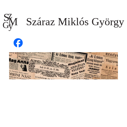
Ugrás
a
tartalomhoz