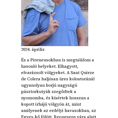
2024. április
És a Pireneusokban is megtalálom a
hasonló helyeket. Elhagyott,
elvarázsolt völgyeket. A Sant Quirze
de Colera baljósan üres kolostoránál
ugyanolyan borjú nagyságú
pásztorkutyák szegődtek a
nyomomba, és kísértek hosszan a
kopott irhájú völgyön át, mint
amilyenek az erdélyi havasokban, az
Egyes-kő fölött. Requesens vára alatt