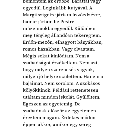
bementem az erdőbe. Baráttal vagy
egyedül. Leginkább kutyával. A
Margitszigetre jártam úszóedzésre,
hamar jártam be Pestre
múzeumokba egyedül. Különben
meg tényleg állandóan tekeregtem.
Erdőn-mezőn, elhagyott bányákban,
romos házakban. Vagy olvastam.
Mégis sokat kínlódtam. Nem a
szabadságot érzékeltem. Nem azt,
hogy milyen szerencsés vagyok,
milyen jó helyre születtem. Hanem a
bajaimat. Nem sorolom. A szokásos
kölyökkínok. Például rettenetesen
utáltam minden iskolát. Gyűlöltem.
Egészen az egyetemig. De
szabadnak először az egyetemen
éreztem magam. Érdekes módon
éppen akkor, amikor egy sereg