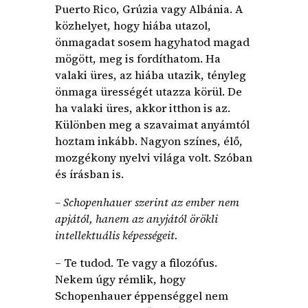
Puerto Rico, Grúzia vagy Albánia. A
közhelyet, hogy hiába utazol,
önmagadat sosem hagyhatod magad
mögött, meg is fordíthatom. Ha
valaki üres, az hiába utazik, tényleg
önmaga ürességét utazza körül. De
ha valaki üres, akkor itthon is az.
Különben meg a szavaimat anyámtól
hoztam inkább. Nagyon színes, élő,
mozgékony nyelvi világa volt. Szóban
és írásban is.
– Schopenhauer szerint az ember nem
apjától, hanem az anyjától örökli
intellektuális képességeit.
– Te tudod. Te vagy a filozófus.
Nekem úgy rémlik, hogy
Schopenhauer éppenséggel nem