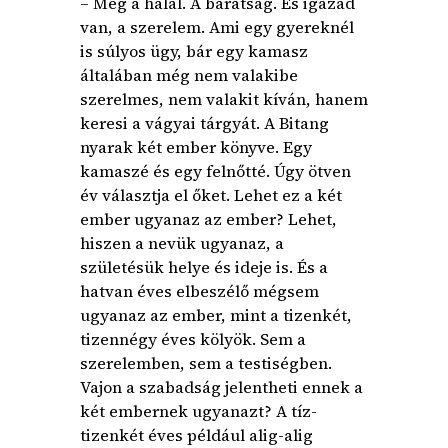
– Meg a halál. A barátság. És igazad
van, a szerelem. Ami egy gyereknél
is súlyos ügy, bár egy kamasz
általában még nem valakibe
szerelmes, nem valakit kíván, hanem
keresi a vágyai tárgyát. A Bitang
nyarak két ember könyve. Egy
kamaszé és egy felnőtté. Úgy ötven
év választja el őket. Lehet ez a két
ember ugyanaz az ember? Lehet,
hiszen a nevük ugyanaz, a
születésük helye és ideje is. És a
hatvan éves elbeszélő mégsem
ugyanaz az ember, mint a tizenkét,
tizennégy éves kölyök. Sem a
szerelemben, sem a testiségben.
Vajon a szabadság jelentheti ennek a
két embernek ugyanazt? A tíz-
tizenkét éves például alig-alig