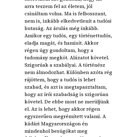
arra teszem fel az életem, jól
csináltam volna. Ma is felbosszant,
nem is, inkább elkedvetlenít a tudósi
butaság. Az árulás még inkább.
Amikor egy tudós, egy történettudós,
eladja magát, és hamisít. Akkor
régen úgy gondoltam, hogy a
tudomány megköt. Alázatot követel.
Szigorúak a szabályai. A történész
nem álmodozhat. Különben azóta rég
rájöttem, hogy a tudós is lehet
szabad, és azt is megtapasztaltam,
hogy az írói szabadság is szigorúan
követel. De ebbe most ne merüljünk
el. Az is lehet, hogy akkor régen
egyszerűen megrémített valami. A
kádári Magyarországon én
mindenhol besúgókat meg