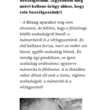
beszélgettünk. (Egyébként meg
miért kellene ürügy ahhoz, hogy
vele beszélgessünk?)
– A
Bitang nyarak
at még nem
olvastam, de feltűnt, hogy a fülszövege
kétféle szabadságról beszél: a
mámorítóról és a vérfagyasztóról. Ez
első hallásra furcsa, mert az ember azt
hinné, egyféle szabadság létezik. Én
mindig úgy gondoltam, az igazi
szabadság ambivalens: egyszerre
mámorító és félelmetes. A te életedben
mikor álltak elő ezek a tiszta, végletes
szabadságok: a mámorító és a
vérfagyasztó?