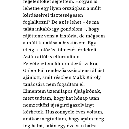
feljelentőket sejtettem. Hogyan is
lehetne egy ilyen országban a múlt
kérdéseivel tisztességesen
foglalkozni? De az is lehet – és ma
talán inkább így gondolom –, hogy
rájöttem: vonz a história, de mégsem
a múlt kutatása a hivatásom. Egy
ideig a fotózás, filmezés érdekelt.
Aztán attól is elfordultam.
Felvételiztem filmrendező szakra,
Gábor Pál rendezőasszisztensi állást
ajánlott, amit részben Makk Károly
tanácsára nem fogadtam el.
Elmentem üzemilapos újságírónak,
mert tudtam, hogy hat hónap után
nemzetközi újságíróigazolványt
kérhetek. Huszonnyolc éves voltam,
amikor megtudtam, hogy apám meg
fog halni, talán egy éve van hátra.