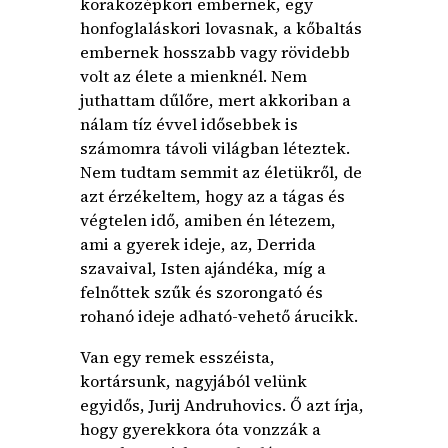
koraközépkori embernek, egy
honfoglaláskori lovasnak, a kőbaltás
embernek hosszabb vagy rövidebb
volt az élete a mienknél. Nem
juthattam dűlőre, mert akkoriban a
nálam tíz évvel idősebbek is
számomra távoli világban léteztek.
Nem tudtam semmit az életükről, de
azt érzékeltem, hogy az a tágas és
végtelen idő, amiben én létezem,
ami a gyerek ideje, az, Derrida
szavaival, Isten ajándéka, míg a
felnőttek szűk és szorongató és
rohanó ideje adható-vehető árucikk.
Van egy remek esszéista,
kortársunk, nagyjából velünk
egyidős, Jurij Andruhovics. Ő azt írja,
hogy gyerekkora óta vonzzák a