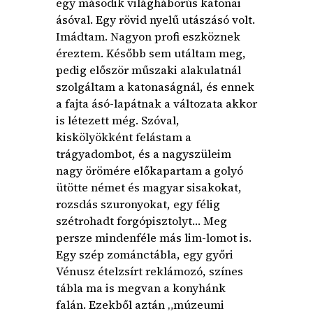
egy második világháborús katonai
ásóval. Egy rövid nyelű utászásó volt.
Imádtam. Nagyon profi eszköznek
éreztem. Később sem utáltam meg,
pedig először műszaki alakulatnál
szolgáltam a katonaságnál, és ennek
a fajta ásó-lapátnak a változata akkor
is létezett még. Szóval,
kiskölyökként felástam a
trágyadombot, és a nagyszüleim
nagy örömére előkapartam a golyó
ütötte német és magyar sisakokat,
rozsdás szuronyokat, egy félig
szétrohadt forgópisztolyt… Meg
persze mindenféle más lim-lomot is.
Egy szép zománctábla, egy győri
Vénusz ételzsírt reklámozó, színes
tábla ma is megvan a konyhánk
falán. Ezekből aztán „múzeumi