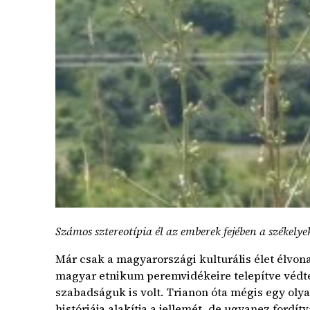
Számos sztereotípia él az emberek fejében a székelye
Már csak a magyarországi kulturális élet élvona
magyar etnikum peremvidékeire telepítve védték
szabadságuk is volt. Trianon óta mégis egy oly
históriája alakítja a jellemét, de ugyanez fordít