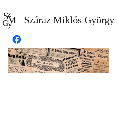
Ugrás
a
tartalomhoz