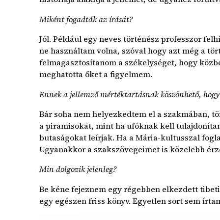
Miként fogadták az írását?
Jól. Például egy neves történész professzor fe
ne használtam volna, szóval hogy azt még a tör
felmagasztosítanom a székelységet, hogy közbe
meghatotta őket a figyelmem.
Ennek a jellemző mértéktartásnak köszönhető, hogy b
Bár soha nem helyezkedtem el a szakmában, tört
a piramisokat, mint ha ufóknak kell tulajdonít
butaságokat leírjak. Ha a Mária-kultusszal fog
Ugyanakkor a szakszövegeimet is közelebb érze
Min dolgozik jelenleg?
Be kéne fejeznem egy régebben elkezdett tibet
egy egészen friss könyv. Egyetlen sort sem ír