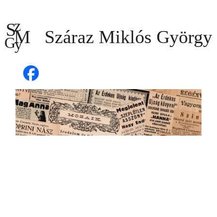
Ugrás
a
tartalomhoz