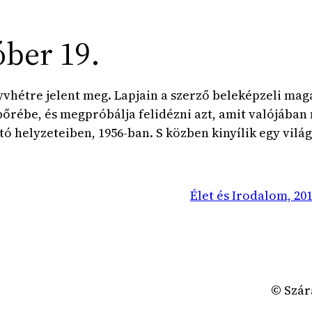
óber 19.
yvhétre jelent meg. Lapjain a szerző beleképzeli magá
rébe, és megpróbálja felidézni azt, amit valójában 
ó helyzeteiben, 1956-ban. S közben kinyílik egy világ
Élet és Irodalom, 20
© Szár