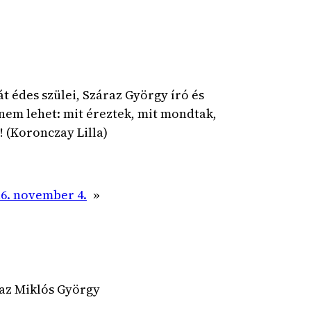
t édes szülei, Száraz György író és
nem lehet: mit éreztek, mit mondtak,
! (Koronczay Lilla)
16. november 4.
»
az Miklós György