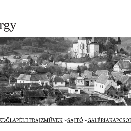
ZDŐLAP
ÉLETRAJZ
MŰVEK
SAJTÓ
GALÉRIA
KAPCSO