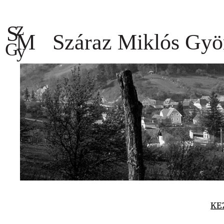
Ugrás
a
tartalomhoz
KE