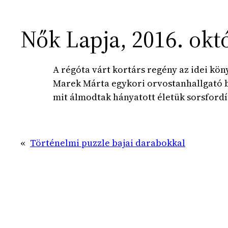
Nők Lapja, 2016. okt
A régóta várt kortárs regény az idei kön
Marek Márta egykori orvostanhallgató bő
mit álmodtak hányatott életük sorsfordít
«
Történelmi puzzle bajai darabokkal