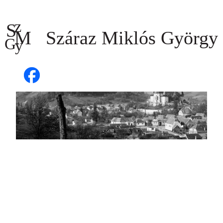
Ugrás
a
tartalomhoz