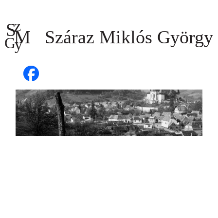
Ugrás
a
tartalomhoz