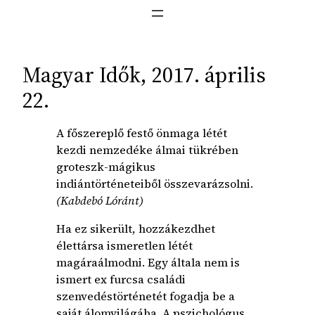
Magyar Idők, 2017. április
22.
A főszereplő festő önmaga létét
kezdi nemzedéke álmai tükrében
groteszk-mágikus
indiántörténeteiből összevarázsolni.
(Kabdebó Lóránt)
Ha ez sikerült, hozzákezdhet
élettársa ismeretlen létét
magáraálmodni. Egy általa nem is
ismert ex furcsa családi
szenvedéstörténetét fogadja be a
saját álomvilágába. A pszichológus