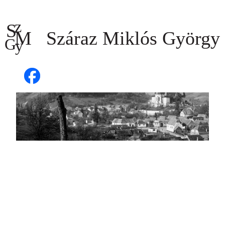
Ugrás
a
tartalomhoz