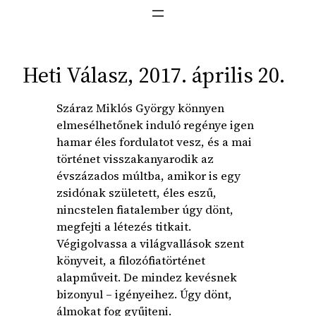
Heti Válasz, 2017. április 20.
Száraz Miklós György könnyen
elmesélhetőnek induló regénye igen
hamar éles fordulatot vesz, és a mai
történet visszakanyarodik az
évszázados múltba,
amikor is egy
zsidónak született, éles eszű,
nincstelen fiatalember úgy dönt,
megfejti a létezés titkait.
Végigolvassa a világvallások szent
könyveit, a filozófiatörténet
alapműveit. De mindez kevésnek
bizonyul – igényeihez. Úgy dönt,
álmokat fog gyűjteni.