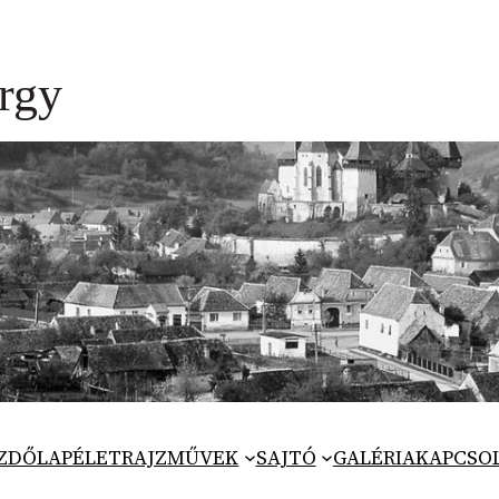
ZDŐLAP
ÉLETRAJZ
MŰVEK
SAJTÓ
GALÉRIA
KAPCSO