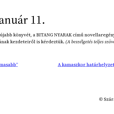
január 11.
jabb könyvét, a BITANG NYARAK című novellaregényt,
nak kezdeteiről is kérdeztük.
(A beszélgetés teljes sz
lmasabb”
A kamaszkor határhelyzet
© Szár