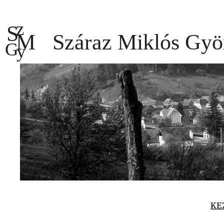
Ugrás
a
tartalomhoz
KE