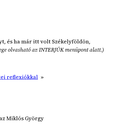
 és ha már itt volt Székelyföldön,
övege olvasható az INTERJÚK menüpont alatt.)
ei reflexiókkal
»
az Miklós György