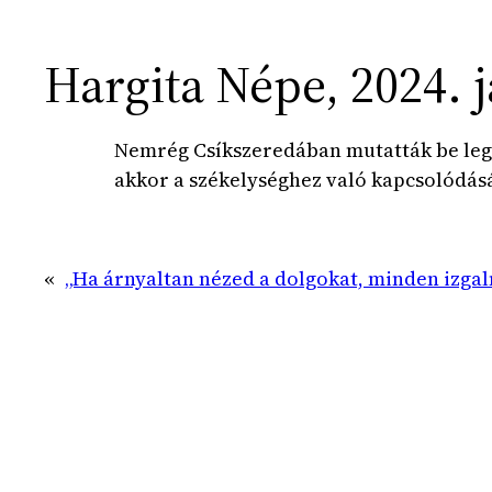
Hargita Népe, 2024. 
Nemrég Csíkszeredában mutatták be legú
akkor a székelységhez való kapcsolódásá
«
„Ha árnyaltan nézed a dolgokat, minden izga