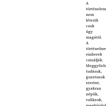
A
történelem
nem
létezik
csak
úgy
magától.
A
történelme
emberek
csinálják.
Meggyőződ
tudásuk,
gusztusuk
szerint,
gyakran
népük,
vallásuk,
megbízóju