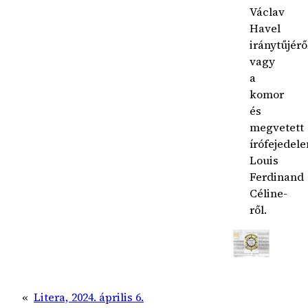
Václav
Havel
iránytűjérő
vagy
a
komor
és
megvetett
írófejedele
Louis
Ferdinand
Céline-
ről.
«
Litera, 2024. április 6.