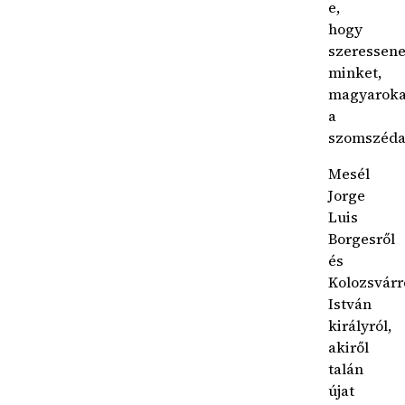
e,
hogy
szeressen
minket,
magyaroka
a
szomszéda
Mesél
Jorge
Luis
Borgesről
és
Kolozsvárr
István
királyról,
akiről
talán
újat