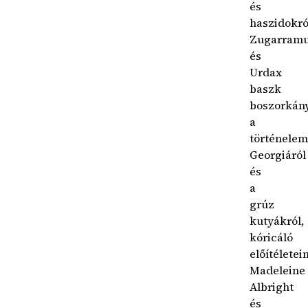
és
haszidokró
Zugarramu
és
Urdax
baszk
boszorkány
a
történelem
Georgiáról
és
a
grúz
kutyákról,
kóricáló
előítéletei
Madeleine
Albright
és