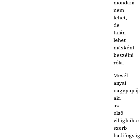
mondani
nem
lehet,
de
talán
lehet
másként
beszélni
róla.
Mesél
anyai
nagypapájá
aki
az
első
világhábo
szerb
hadifogsá