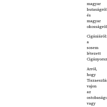
magyar
butaságról
és
magyar
okosságról
Cigániáról:
a
sosem
létezett
Cigányorsz
Arról,
hogy
Tiszaeszlá
vajon
az
ostobaság
vagy