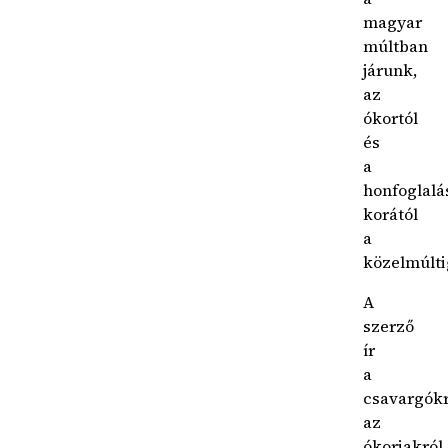
magyar
múltban
járunk,
az
ókortól
és
a
honfoglalá
korától
a
közelmúlti
A
szerző
ír
a
csavargókr
az
ókoriakról