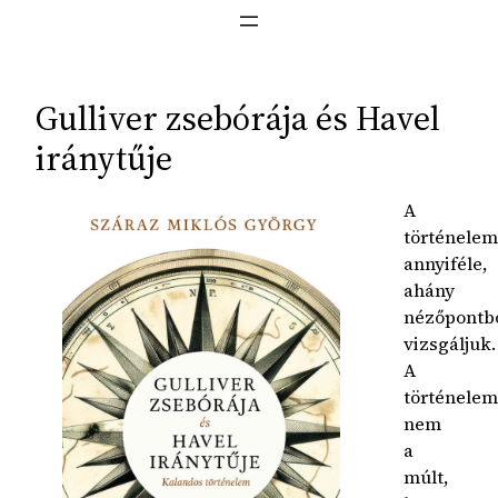
Gulliver zsebórája és Havel
iránytűje
A
történelem
annyiféle,
ahány
nézőpontb
vizsgáljuk.
A
történelem
nem
a
múlt,