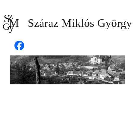
Ugrás
a
tartalomhoz