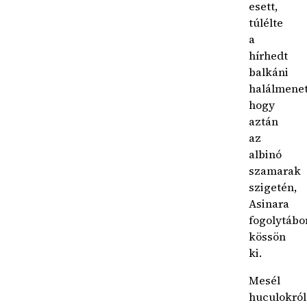
esett,
túlélte
a
hírhedt
balkáni
halálmenet
hogy
aztán
az
albinó
szamarak
szigetén,
Asinara
fogolytábo
kössön
ki.
Mesél
huculokról