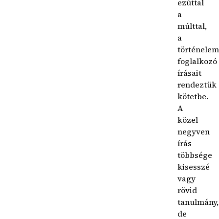
ezúttal
a
múlttal,
a
történele
foglalkozó
írásait
rendeztük
kötetbe.
A
közel
negyven
írás
többsége
kisesszé
vagy
rövid
tanulmány,
de