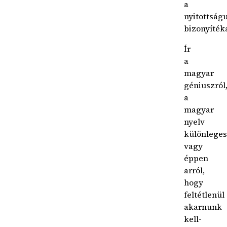
a
nyitottság
bizonyíték
Ír
a
magyar
géniuszról
a
magyar
nyelv
különleges
vagy
éppen
arról,
hogy
feltétlenül
akarnunk
kell-