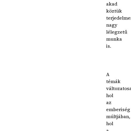
akad
köztük
terjedelme
nagy
lélegzetű
munka
is.
A
témák
változatos
hol
az
emberiség
múltjában,
hol
a