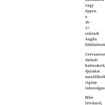
vagy
éppen
a
16-
17.
századi
Anglia
földönfutói
Cervantesr
dalmát
kalózokról
éjszakai
mesélőkről
cigány
rabszolgas
Bibó
Istvánról,