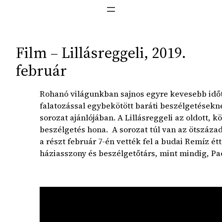
Film – Lillásreggeli, 2019.
február
Rohanó világunkban sajnos egyre kevesebb időt
falatozással egybekötött baráti beszélgetésekn
sorozat ajánlójában. A Lillásreggeli az oldott, k
beszélgetés hona.
A sorozat túl van az ötszáza
a részt február 7-én vették fel a budai Remíz é
háziasszony és beszélgetőtárs, mint mindig, Pao