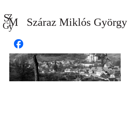
Ugrás
a
tartalomhoz