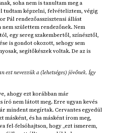
snak, soha nem is tanultam meg a
 tudtam képzelni, felvételiztem, végig
bor Pál rendezőasszisztensi állást
ván nem születtem rendezőnek. Nem
tól, egy sereg szakembertől, színésztől,
tése is gondot okozott, sehogy sem
yosak, segítőkészek voltak. De az is
ban ezt nevezzük a (lehetséges) jövőnek. Így
gye, ahogy ezt korábban már
s író nem látott meg. Erre ugyan kevés
 már mindent megírtak. Cervantes egyedül
zt másként, és ha másként írom meg,
a fel-felsóhajtson, hogy „ezt ismerem,