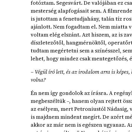
fotóztam. Segesvárt. De valójában ez cs
mesterség alapfogásait sem. A filmrende
is jutottam a fenetudjahány, talán tíz ro
ajánlott. Nem fogadtam el. Nem miatta 
voltam elég elszánt. Azt hiszem, az is z
díszletezőtől, hangmérnöktől, operatőrtő
tudtam megértetni sem a színésszel, sem
lehet, hogy mindez csak mentegetőzés, é
–
Végül író lett, és az irodalom arra is képes
volna?
Én nem így gondolok az írásra. A regény
megbeszéltük –, hanem olyan rejtett öss
az esélyem, mert Petroniustól Nádasig, 
is majdnem mindent megírt. De azért mé
akkor az már nem is egészen ugyanaz. Az