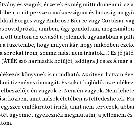
látvány és szagok, érzetek és még mittudoménmi, az 
 időben, amit persze a makacsságom és butaságom gyö
például Borges vagy Ambrose Bierce vagy Cortázar va
s rövidprózát, amiben, úgy gondoltam, megcsinálom a
an ott tartom az olvasót a jelennek ugyanabban a pi
 a füzetembe, hogy milyen kár, hogy miközben ezeke
a sorokat írom, semmi mást nem írhatok…”. Ez jó játék
 JÁTÉK szó harmadik betűjét, addigra J és az Á már a
mlékezős könyvnek is mondható. Az ötven-hatvan éve
jdani tizenéves önmagát. És sokat bajlódik az emléke
 elbeszélője én vagyok-e. Nem én vagyok. Nem lehete
a közben, amit mások életében is felfedezhetek. Ford
egyszer emlékiratot írnék, amit nem tervezek, abban b
sötét ügyeimet igyekeznék megmutatni, a jellemem és
atom.