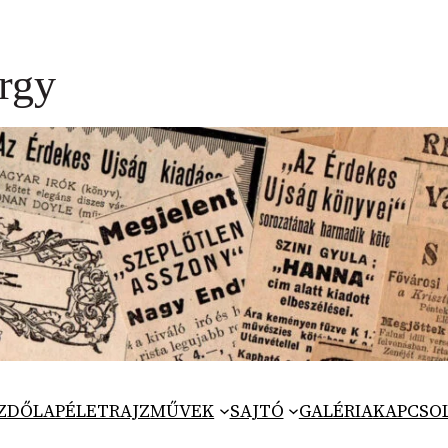
ZDŐLAP
ÉLETRAJZ
MŰVEK
SAJTÓ
GALÉRIA
KAPCSO