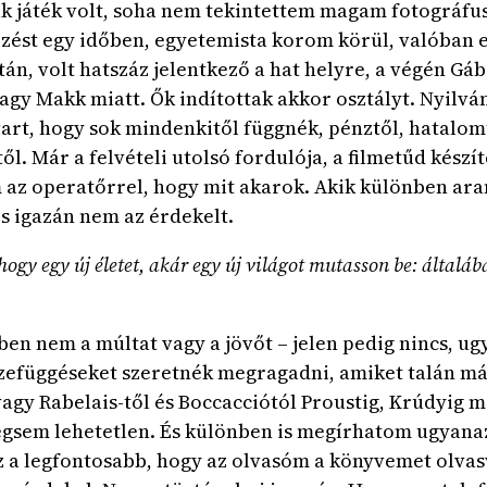
ak játék volt, soha nem tekintettem magam fotográfu
zést egy időben, egyetemista korom körül, valóban el
stán, volt hatszáz jelentkező a hat helyre, a végén Gá
vagy Makk miatt. Ők indítottak akkor osztályt. Nyil
avart, hogy sok mindenkitől függnék, pénztől, hatalom
l. Már a felvételi utolsó fordulója, a filmetűd készí
 az operatőrrel, hogy mit akarok. Akik különben aran
s igazán nem az érdekelt.
, hogy egy új életet, akár egy új világot mutasson be: általá
ben nem a múltat vagy a jövőt – jelen pedig nincs, u
zefüggéseket szeretnék megragadni, amiket talán má
vagy Rabelais-től és Boccacciótól Proustig, Krúdyig
gsem lehetetlen. És különben is megírhatom ugyana
 a legfontosabb, hogy az olvasóm a könyvemet olvasv