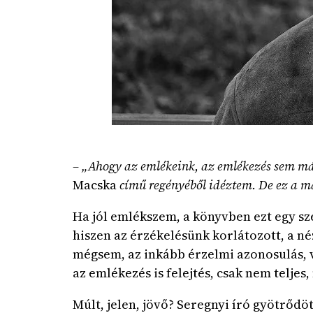
– „Ahogy az emlékeink, az emlékezés sem más
Macska
című regényéből idéztem. De ez a ma 
Ha jól emlékszem, a könyvben ezt egy sz
hiszen az érzékelésünk korlátozott, a 
mégsem, az inkább érzelmi azonosulás, 
az emlékezés is felejtés, csak nem teljes
Múlt, jelen, jövő? Seregnyi író gyötrődö