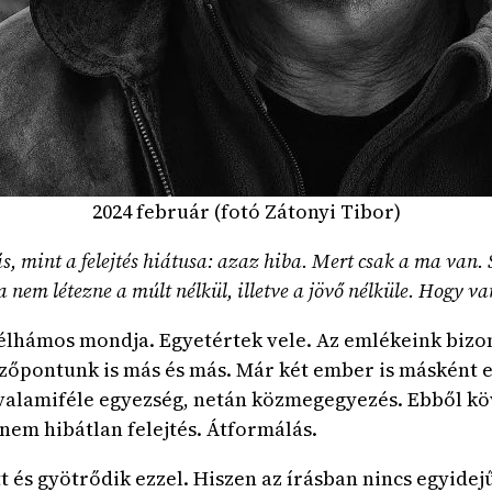
2024 február (fotó Zátonyi Tibor)
, mint a felejtés hiátusa: azaz hiba. Mert csak a ma van
nem létezne a múlt nélkül, illetve a jövő nélküle. Hogy va
élhámos mondja. Egyetértek vele. Az emlékeink bizon
nézőpontunk is más és más. Már két ember is másként
valamiféle egyezség, netán közmegegyezés. Ebből kö
, nem hibátlan felejtés. Átformálás.
tt és gyötrődik ezzel. Hiszen az írásban nincs egyidej