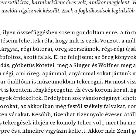
eresztül írta, harminckilenc éves volt, amikor megjelent. V
 azelőtt régésznek készült. Ezek a foglalkozások leginkább
lm, ilyen összefüggésben sosem gondoltam erre. A tö
téseim lehettek róla, hogy mik is ezek. Vonzott a m
árgyai, régi bútorai, öreg szerszámok, régi-régi újs
foltos, ázott falak. El ne felejtsem: az öreg könyv
dás, gótbetűs kötetei, meg a Singer és Wolfner meg
 régi, ami öreg. Apámmal, anyámmal sokat jártunk m
 önállóan is múzeumokban tekeregni. Ha most vissza
rt is kezdtem fényképezgetni tíz éves korom körül. Eg
ányok érdekeltek. Erdélyben sok vándorcigányt lehete
ztorokat, az akkoriban még festői székely falvakat, 
n várakat. Később, tizenhat-tizennyolc évesen átál
pos tekergések idején ez komoly teher volt, mert ha 
re és a filmekre vigyázni kellett. Akkor már Zenit 