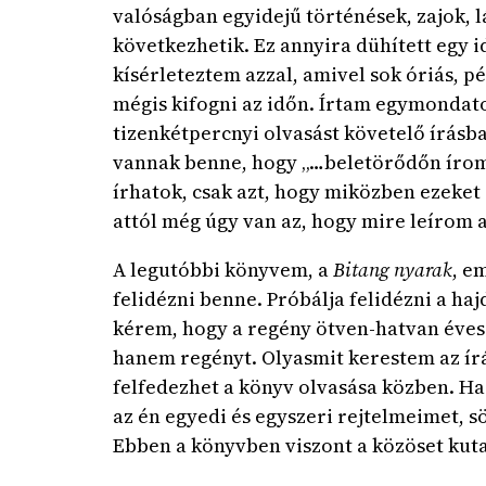
valóságban egyidejű történések, zajok, 
következhetik. Ez annyira dühített egy
kísérleteztem azzal, amivel sok óriás, 
mégis kifogni az időn. Írtam egymondato
tizenkétpercnyi olvasást követelő írásb
vannak benne, hogy „…beletörődőn írom
írhatok, csak azt, hogy miközben ezeket 
attól még úgy van az, hogy mire leírom a
A legutóbbi könyvem, a
Bitang nyarak
, e
felidézni benne. Próbálja felidézni a ha
kérem, hogy a regény ötven-hatvan éves
hanem regényt. Olyasmit kerestem az írás
felfedezhet a könyv olvasása közben. Ha 
az én egyedi és egyszeri rejtelmeimet, 
Ebben a könyvben viszont a közöset kut