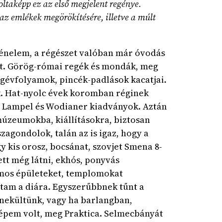
oltaképp ez az első megjelent regénye.
 az emlékek megörökítésére, illetve a múlt
rténelem, a régészet valóban már óvodás
últ. Görög-római regék és mondák, meg
ágévfolyamok, pincék-padlások kacatjai.
ek. Hat-nyolc évek koromban réginek
 a Lampel és Wodianer kiadványok. Aztán
úzeumokba, kiállításokra, biztosan
gondolok, talán az is igaz, hogy a
y kis orosz, bocsánat, szovjet Smena 8-
tt még látni, ekhós, ponyvás
romos épületeket, templomokat
ltam a diára. Egyszerűbbnek tűnt a
menekültünk, vagy ha barlangban,
gépem volt, meg Praktica. Selmecbányát