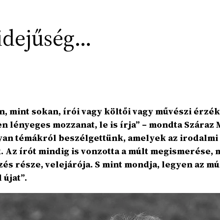
yidejűség…
bban, mint sokan, írói vagy költői vagy művészi ér
n lényeges mozzanat, le is írja” – mondta Száraz M
yan témákról beszélgettünk, amelyek az irodalmi
. Az írót mindig is vonzotta a múlt megismerése, 
és része, velejárója. S mint mondja, legyen az múl
 újat”.