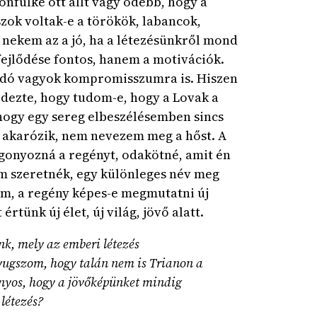
onfülke ott állt vagy odébb, hogy a
szok voltak-e a törökök, labancok,
 nekem az a jó, ha a létezésünkről mond
fejlődése fontos, hanem a motivációk.
andó vagyok kompromisszumra is. Hiszen
rdezte, hogy tudom-e, hogy a Lovak a
 hogy egy sereg elbeszélésemben sincs
m akarózik, nem nevezem meg a hőst. A
gonyozná a regényt, odakötné, amit én
m szeretnék, egy különleges név meg
om, a regény képes-e megmutatni új
rtünk új élet, új világ, jövő alatt.
k, mely az emberi létezés
nyugszom, hogy talán nem is Trianon a
nyos, hogy a jövőképünket mindig
létezés?