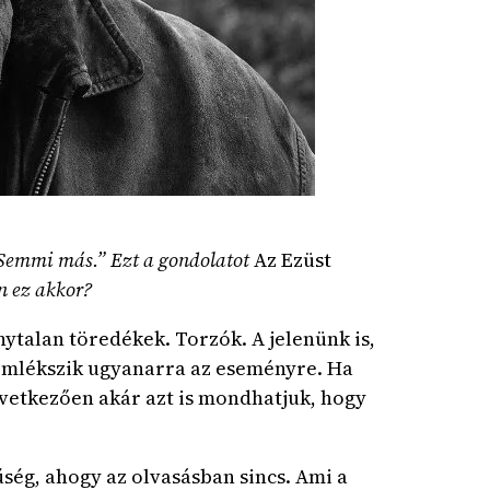
. Semmi más.” Ezt a gondolatot
Az Ezüst
n ez akkor?
ytalan töredékek. Torzók. A jelenünk is,
 emlékszik ugyanarra az eseményre. Ha
vetkezően akár azt is mondhatjuk, hogy
űség, ahogy az olvasásban sincs. Ami a