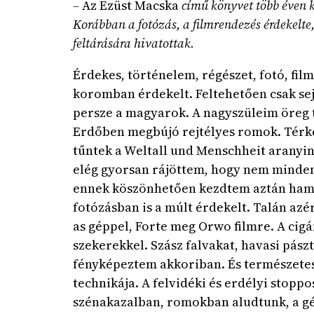
–
Az Ezüst Macska
című könyvet több éven k
Korábban a fotózás, a filmrendezés érdekelte,
feltárására hivatottak.
Érdekes, történelem, régészet, fotó, fi
koromban érdekelt. Feltehetően csak sej
persze a magyarok. A nagyszüleim öreg t
Erdőben megbújó rejtélyes romok. Térkép
tűntek a Weltall und Menschheit aranyin
elég gyorsan rájöttem, hogy nem minden
ennek köszönhetően kezdtem aztán hamar
fotózásban is a múlt érdekelt. Talán azé
as géppel, Forte meg Orwo filmre. A cig
szekerekkel. Szász falvakat, havasi pás
fényképeztem akkoriban. És természetese
technikája. A felvidéki és erdélyi stop
szénakazalban, romokban aludtunk, a gép