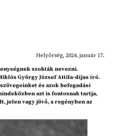
Helyőrség, 2024. január 17.
zékenységnek szokták nevezni.
iklós György József Attila-díjas író.
 szövegeinket és azok befogadási
mindeközben azt is fontosnak tartja,
t, jelen vagy jövő, a regényben az