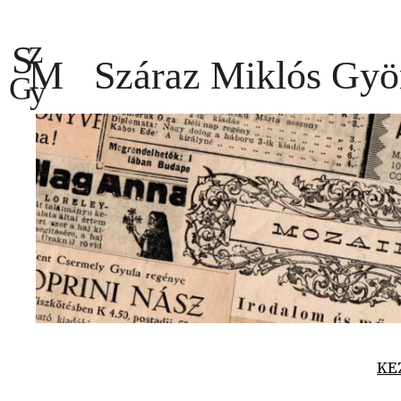
Ugrás
a
tartalomhoz
KE