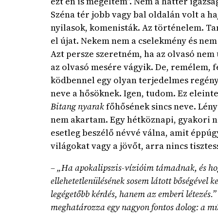
ezt én is megéltem”. Nem a háttér igazsá
Széna tér jobb vagy bal oldalán volt a h
nyilasok, komenisták. Az történelem. Ta
el újat. Nekem nem a cselekmény és nem 
Azt persze szeretném, ha az olvasó nem
az olvasó mesére vágyik. De, remélem, f
ködbennel egy olyan terjedelmes regényt
neve a hősöknek. Igen, tudom. Ez eleint
Bitang nyarak
főhősének sincs neve. Lén
nem akartam. Egy hétköznapi, gyakori n
esetleg beszélő névvé válna, amit éppú
világokat vagy a jövőt, arra nincs tisztess
– „Ha apokalipszis-vízióim támadnak, és hog
ellehetetlenülésének sosem látott bőségével
legégetőbb kérdés, hanem az emberi létezés.”
meghatározza egy nagyon fontos dolog: a múl