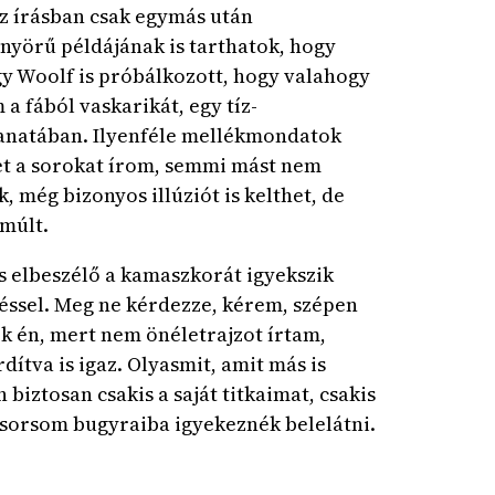
az írásban csak egymás után
nyörű példájának is tarthatok, hogy
gy Woolf is próbálkozott, hogy valahogy
 fából vaskarikát, egy tíz-
llanatában. Ilyenféle mellékmondatok
t a sorokat írom, semmi mást nem
, még bizonyos illúziót is kelthet, de
 múlt.
s elbeszélő a kamaszkorát igyekszik
zéssel. Meg ne kérdezze, kérem, szépen
k én, mert nem önéletrajzot írtam,
ítva is igaz. Olyasmit, amit más is
iztosan csakis a saját titkaimat, csakis
 sorsom bugyraiba igyekeznék belelátni.