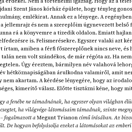
ga érdekel. Nem a történelmi igazság. Hogy az a telef
ajdani Szent János kórház épülete, hogy tényleg gono
nulmány, emlékirat. Annak ez a lényege. A regényben
a jellemrajz és nem a szereplőim úgynevezett belső 
 unna rá a könyvemre a tizedik oldalon. Emiatt hajl
elfedezésre is. Felismerésekre. Egyszer valaki azt ké
 írtam, amiben a férfi főszereplőnek nincs neve, és
e talán nem volt szándékos, de már régóta az. Ha ne
yegtelen. Úgy éreztem, bármilyen név valahová lehor
év hétköznapiságában árulkodna valamiről, amit ne
gy nem akartam. A kérdése lényegére, hogy az irodal
éges, kimerítő válasz. Előtte tisztázni kéne, hogy mit é
y a fenébe ne támadnának, ha egyszer olyan világban élün
 kecsegtet, ha világvége-látomásaim támadnak, szinte meg
 – fogalmazott a
Megunt Trianon
című írásában. Az bizo
t. De hogyan befolyásolja ezeket a látomásokat az emberi 