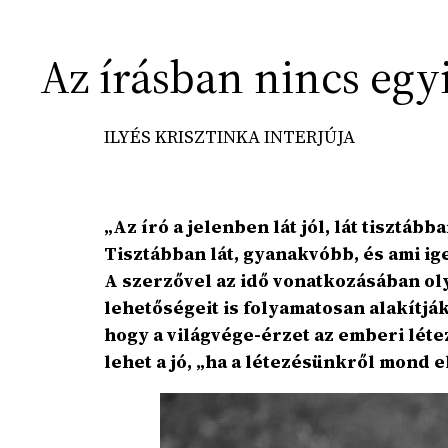
Az írásban nincs eg
ILYÉS KRISZTINKA INTERJÚJA
„Az író a jelenben lát jól, lát tisztá
Tisztábban lát, gyanakvóbb, és ami ige
A szerzővel az idő vonatkozásában ol
lehetőségeit is folyamatosan alakítják
hogy a világvége-érzet az emberi létez
lehet a jó, „ha a létezésünkről mond el