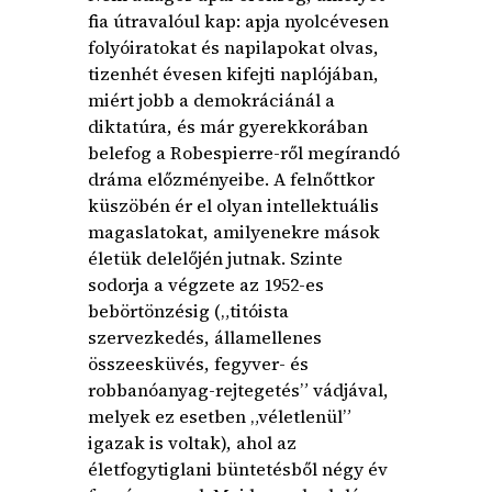
fia útravalóul kap: apja nyolcévesen
folyóiratokat és napilapokat olvas,
tizenhét évesen kifejti naplójában,
miért jobb a demokráciánál a
diktatúra, és már gyerekkorában
belefog a Robespierre-ről megírandó
dráma előzményeibe. A felnőttkor
küszöbén ér el olyan intellektuális
magaslatokat, amilyenekre mások
életük delelőjén jutnak. Szinte
sodorja a végzete az 1952-es
bebörtönzésig („titóista
szervezkedés, államellenes
összeesküvés, fegyver- és
robbanóanyag-rejtegetés” vádjával,
melyek ez esetben „véletlenül”
igazak is voltak), ahol az
életfogytiglani büntetésből négy év