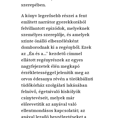
szerepében.
A könyv legerősebb részei a fent
említett narrátor gyerekkorából
felvillantott epizódok, melyeknek
személyes szereplője, és amelyek
szinte önálló elbeszélésként
domborodnak ki a regényből. Ezek
az „Én és a…” kezdetű címmel
ellátott regényrészek az egyes
nagyfejezetek élén megkapó
érzékletességgel jelenítik meg az
orvos édesanya révén a törökbálinti
tüdőkórház szolgálati lakásában
felnövő, égetnivaló kiskölyök
csínytevéseit, melyek már
előrevetítik az anyával való
ellentmondásos kapcsolatát; az
apával lezajló beszélgetéseket a