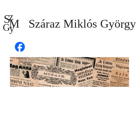
Ugrás
a
tartalomhoz