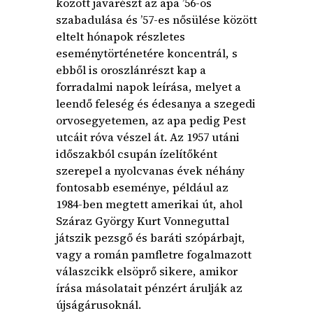
között javarészt az apa ’56-os
szabadulása és ’57-es nősülése között
eltelt hónapok részletes
eseménytörténetére koncentrál, s
ebből is oroszlánrészt kap a
forradalmi napok leírása, melyet a
leendő feleség és édesanya a szegedi
orvosegyetemen, az apa pedig Pest
utcáit róva vészel át. Az 1957 utáni
időszakból csupán ízelítőként
szerepel a nyolcvanas évek néhány
fontosabb eseménye, például az
1984-ben megtett amerikai út, ahol
Száraz György Kurt Vonneguttal
játszik pezsgő és baráti szópárbajt,
vagy a román pamfletre fogalmazott
válaszcikk elsöprő sikere, amikor
írása másolatait pénzért árulják az
újságárusoknál.