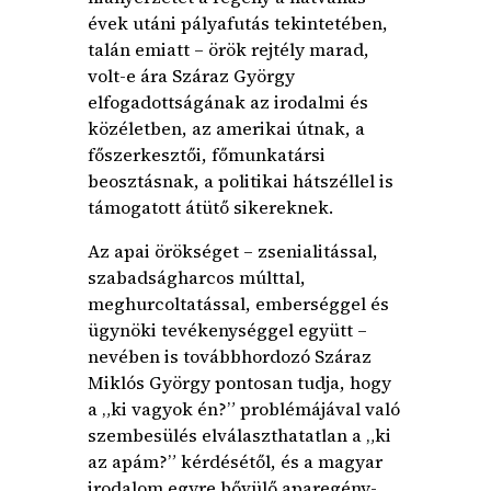
évek utáni pályafutás tekintetében,
talán emiatt – örök rejtély marad,
volt-e ára Száraz György
elfogadottságának az irodalmi és
közéletben, az amerikai útnak, a
főszerkesztői, főmunkatársi
beosztásnak, a politikai hátszéllel is
támogatott átütő sikereknek.
Az apai örökséget – zsenialitással,
szabadságharcos múlttal,
meghurcoltatással, emberséggel és
ügynöki tevékenységgel együtt –
nevében is továbbhordozó Száraz
Miklós György pontosan tudja, hogy
a „ki vagyok én?” problémájával való
szembesülés elválaszthatatlan a „ki
az apám?” kérdésétől, és a magyar
irodalom egyre bővülő aparegény-