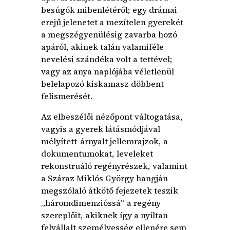
besúgók mibenlétéről; egy drámai
erejű jelenetet a mezítelen gyerekét
a megszégyenülésig zavarba hozó
apáról, akinek talán valamiféle
nevelési szándéka volt a tettével;
vagy az anya naplójába véletlenül
belelapozó kiskamasz döbbent
felismerését.
Az elbeszélői nézőpont váltogatása,
vagyis a gyerek látásmódjával
mélyített-árnyalt jellemrajzok, a
dokumentumokat, leveleket
rekonstruáló regényrészek, valamint
a Száraz Miklós György hangján
megszólaló átkötő fejezetek teszik
„háromdimenzióssá” a regény
szereplőit, akiknek így a nyíltan
felvállalt személyesség ellenére sem