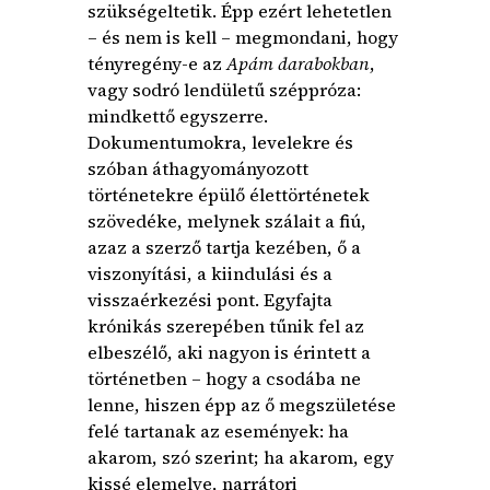
szükségeltetik. Épp ezért lehetetlen
– és nem is kell – megmondani, hogy
tényregény-e az
Apám darabokban
,
vagy sodró lendületű széppróza:
mindkettő egyszerre.
Dokumentumokra, levelekre és
szóban áthagyományozott
történetekre épülő élettörténetek
szövedéke, melynek szálait a fiú,
azaz a szerző tartja kezében, ő a
viszonyítási, a kiindulási és a
visszaérkezési pont. Egyfajta
krónikás szerepében tűnik fel az
elbeszélő, aki nagyon is érintett a
történetben – hogy a csodába ne
lenne, hiszen épp az ő megszületése
felé tartanak az események: ha
akarom, szó szerint; ha akarom, egy
kissé elemelve, narrátori