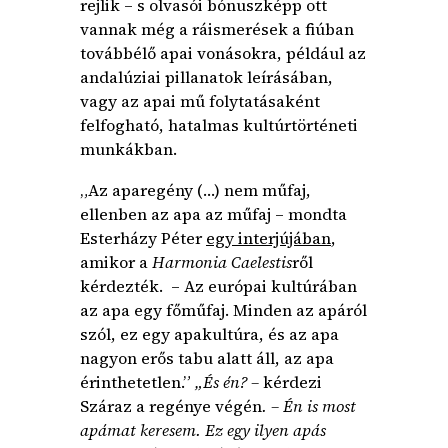
rejlik – s olvasói bónuszképp ott
vannak még a ráismerések a fiúban
továbbélő apai vonásokra, például az
andalúziai pillanatok leírásában,
vagy az apai mű folytatásaként
felfogható, hatalmas kultúrtörténeti
munkákban.
„Az aparegény (…) nem műfaj,
ellenben az apa az műfaj – mondta
Esterházy Péter
egy interjújában
,
amikor a
Harmonia Caelestis
ről
kérdezték. – Az európai kultúrában
az apa egy főműfaj. Minden az apáról
szól, ez egy apakultúra, és az apa
nagyon erős tabu alatt áll, az apa
érinthetetlen.”
„És én? –
kérdezi
Száraz a regénye végén
. – Én is most
apámat keresem. Ez egy ilyen apás