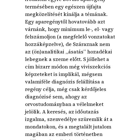
termésében egy egészen újfajta
megközelítését kínálja a témának.
Egy aparegénytől hovatovább azt
várnánk, hogy minimum le-, el- vagy
felszámoljon (a megfelelő vonzatokat
hozzáképzelve), de Száraznak nem
az (ön)analitikai „ásatás” hozadékai
lebegnek a szeme előtt. S jóllehet a
cím bizarr módon még viviszekciós
képzeteket is implikál, mégsem
valamiféle diagnózis felállítása a
regény célja, még csak kérdőjeles
diagnózisé sem, ahogy az
orvostudományban a vélelmeket
jelölik. A keresés, az időutazás
izgalma, szenvedélye szüremlik át a
mondatokon, és a megtalált jutalom
magában az emberi történetben