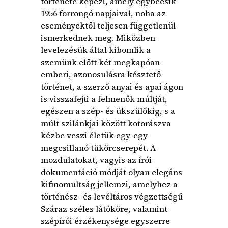
története képezi, amely egybeesik
1956 forrongó napjaival, noha az
eseményektől teljesen függetlenül
ismerkednek meg. Miközben
levelezésük által kibomlik a
szemünk előtt két megkapóan
emberi, azonosulásra késztető
történet, a szerző anyai és apai ágon
is visszafejti a felmenők múltját,
egészen a szép- és ükszülőkig, s a
múlt szilánkjai között kotorászva
kézbe veszi életük egy-egy
megcsillanó tükörcserepét. A
mozdulatokat, vagyis az írói
dokumentáció módját olyan elegáns
kifinomultság jellemzi, amelyhez a
történész- és levéltáros végzettségű
Száraz széles látóköre, valamint
szépírói érzékenysége egyszerre