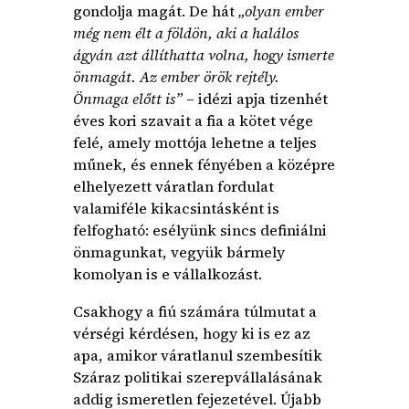
gondolja magát. De hát
„olyan ember
még nem élt a földön, aki a halálos
ágyán azt állíthatta volna, hogy ismerte
önmagát. Az ember örök rejtély.
Önmaga előtt is”
– idézi apja tizenhét
éves kori szavait a fia a kötet vége
felé, amely mottója lehetne a teljes
műnek, és ennek fényében a középre
elhelyezett váratlan fordulat
valamiféle kikacsintásként is
felfogható: esélyünk sincs definiálni
önmagunkat, vegyük bármely
komolyan is e vállalkozást.
Csakhogy a fiú számára túlmutat a
vérségi kérdésen, hogy ki is ez az
apa, amikor váratlanul szembesítik
Száraz politikai szerepvállalásának
addig ismeretlen fejezetével. Újabb