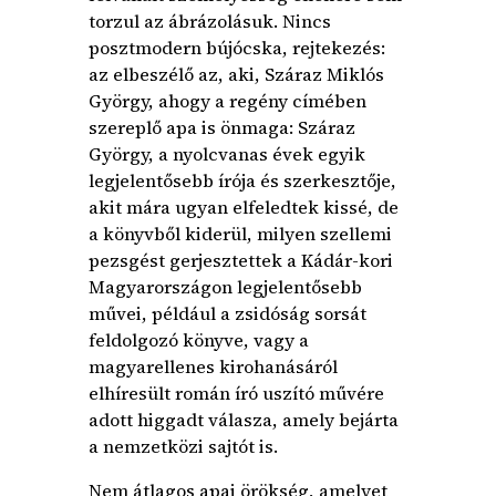
torzul az ábrázolásuk. Nincs
posztmodern bújócska, rejtekezés:
az elbeszélő az, aki, Száraz Miklós
György, ahogy a regény címében
szereplő apa is önmaga: Száraz
György, a nyolcvanas évek egyik
legjelentősebb írója és szerkesztője,
akit mára ugyan elfeledtek kissé, de
a könyvből kiderül, milyen szellemi
pezsgést gerjesztettek a Kádár-kori
Magyarországon legjelentősebb
művei, például a zsidóság sorsát
feldolgozó könyve, vagy a
magyarellenes kirohanásáról
elhíresült román író uszító művére
adott higgadt válasza, amely bejárta
a nemzetközi sajtót is.
Nem átlagos apai örökség, amelyet