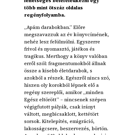
lehetséges belefeledkezni egy
több mint ötszáz oldalas
regényfolyamba.
„Apám darabokban.” Előre
megszavazzuk az év könyvcímének,
nehéz lesz felülmúlni. Egyszerre
frivol és nyomasztó, játékos és
tragikus. Merthogy a könyv valóban
erről szól: fragmentumokból állnak
össze a kisebb életdarabok, s
azokból a részek. Egészről nincs szó,
hiszen oly korokból lépnek elő a
regény szereplői, amikor „minden
Egész eltörött” – nincsenek szépen
végigfutott pályák, csak irányt
váltott, megbicsaklott, kettétört
sorsok. Kitelepítés, emigráció,
lakosságcsere, beszervezés, börtön.