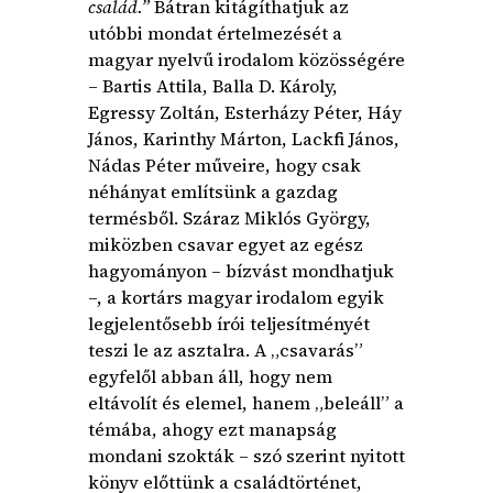
család.”
Bátran kitágíthatjuk az
utóbbi mondat értelmezését a
magyar nyelvű irodalom közösségére
– Bartis Attila, Balla D. Károly,
Egressy Zoltán, Esterházy Péter, Háy
János, Karinthy Márton, Lackfi János,
Nádas Péter műveire, hogy csak
néhányat említsünk a gazdag
termésből. Száraz Miklós György,
miközben csavar egyet az egész
hagyományon – bízvást mondhatjuk
–, a kortárs magyar irodalom egyik
legjelentősebb írói teljesítményét
teszi le az asztalra. A „csavarás”
egyfelől abban áll, hogy nem
eltávolít és elemel, hanem „beleáll” a
témába, ahogy ezt manapság
mondani szokták – szó szerint nyitott
könyv előttünk a családtörténet,