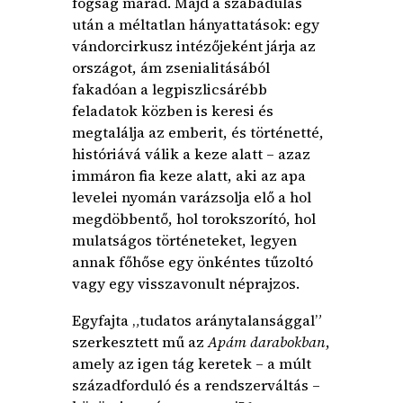
fogság marad. Majd a szabadulás
után a méltatlan hányattatások: egy
vándorcirkusz intézőjeként járja az
országot, ám zsenialitásából
fakadóan a legpiszlicsárébb
feladatok közben is keresi és
megtalálja az emberit, és történetté,
históriává válik a keze alatt – azaz
immáron fia keze alatt, aki az apa
levelei nyomán varázsolja elő a hol
megdöbbentő, hol torokszorító, hol
mulatságos történeteket, legyen
annak főhőse egy önkéntes tűzoltó
vagy egy visszavonult néprajzos.
Egyfajta „tudatos aránytalansággal”
szerkesztett mű az
Apám darabokban
,
amely az igen tág keretek – a múlt
századforduló és a rendszerváltás –