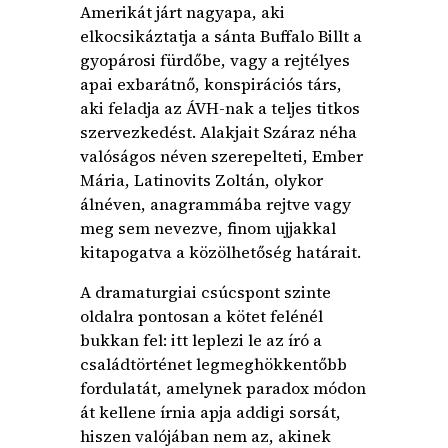
Amerikát járt nagyapa, aki
elkocsikáztatja a sánta Buffalo Billt a
gyopárosi fürdőbe, vagy a rejtélyes
apai exbarátnő, konspirációs társ,
aki feladja az ÁVH-nak a teljes titkos
szervezkedést. Alakjait Száraz néha
valóságos néven szerepelteti, Ember
Mária, Latinovits Zoltán, olykor
álnéven, anagrammába rejtve vagy
meg sem nevezve, finom ujjakkal
kitapogatva a közölhetőség határait.
A dramaturgiai csúcspont szinte
oldalra pontosan a kötet felénél
bukkan fel: itt leplezi le az író a
családtörténet legmeghökkentőbb
fordulatát, amelynek paradox módon
át kellene írnia apja addigi sorsát,
hiszen valójában nem az, akinek