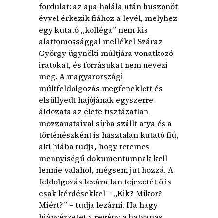
fordulat: az apa halála után huszonöt
évvel érkezik fiához a levél, melyhez
egy kutató „kolléga” nem kis
alattomossággal mellékel Száraz
György ügynöki múltjára vonatkozó
iratokat, és forrásukat nem nevezi
meg. A magyarországi
múltfeldolgozás megfeneklett és
elsüllyedt hajójának egyszerre
áldozata az élete tisztázatlan
mozzanataival sírba szállt atya és a
történészként is hasztalan kutató fiú,
aki hiába tudja, hogy tetemes
mennyiségű dokumentumnak kell
lennie valahol, mégsem jut hozzá. A
feldolgozás lezáratlan fejezetét ő is
csak kérdésekkel – „Kik? Mikor?
Miért?” – tudja lezárni. Ha hagy
hiányérzetet a regény a hatvanas