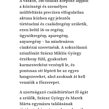
A vaskos, 540 oldalas korpusz lapjain
a közösségi és személyes
múltfeltárás precízen elfogulatlan
aktusa közben egy jelentős
történelmi és családregény születik,
ezen belül 56-os regény,
ügynökregény, aparegény,
anyaregény – ha mindenáron
címkézni szeretnénk. A sokszólamú
szimfóniát Száraz Miklós György
érzékeny fülű, gyakorlott
karmesterként vezényli le, és
pontosan ott lépteti be az egyes
hangszereket, ahol azoknak át kell
venniük a főszerepet.
A szerteágazó családtörténet fő ágát
a szülők, Száraz György és Marek
Márta egymásra találásának