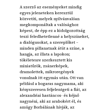
A szerző az eseményeket mindig
egyes jeleneteken keresztül
közvetíti, melyek nyilvánvalóan
megkomponáltak a valósághoz
képest, de épp ez a kidolgozottság
teszi feledhetetlenné a helyszíneket,
a dialógusokat, a szereplőket –
minden pillanatnak átüt a színe, a
hangja, az illata a lapokon;
tökéletesre szerkesztett kis
miniatűrök, zsánerképek,
dramolettek, mikroregények
vonulnak itt egymás után. Ott van
például a bogaras nagymama, aki
kényszeresen feljelentgeti a fiát, az
alexandriai hastáncos- és kéjnő
nagynéni, aki az arabokért él, és
amúgy Borbálának hívják, az