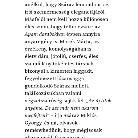
anélkül, hogy Száraz lemondana az
írói szemérmesség eleganciájáról.
Másfelől nem kell hozzá különösen
éles szem, hogy felfedezzük: az
Apám darabokban
éppen annyira
anyaregény is. Marek Márta, az
érzékeny, komolyságában is
életvidám, jótollú, cserfes, éles
szemű lány tökéletes társnak
bizonyul a kimérten higgadt,
fegyelmezett józansággal
gondolkodó Száraz mellett,
találkozásukban valami
végzetszerűség sejlik fel.
„Az új titok
anyámé. De azt már nem akarom
megfejteni”
– írja Száraz Miklós
György, és mi, olvasók
reménykedünk, hogy mégiscsak
akarja majd. Úgysem csak