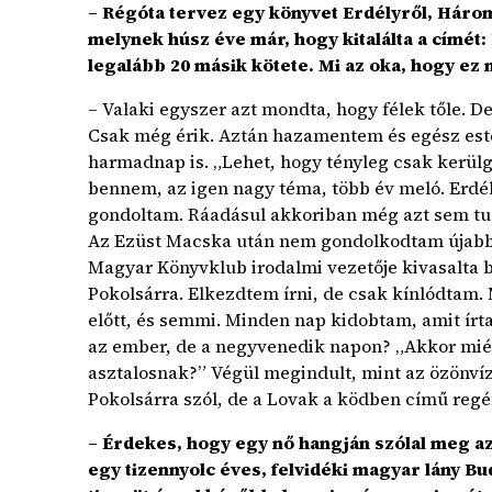
– Régóta tervez egy könyvet Erdélyről, Három
melynek húsz éve már, hogy kitalálta a címét
legalább 20 másik kötete. Mi az oka, hogy ez
– Valaki egyszer azt mondta, hogy félek tőle. 
Csak még érik. Aztán hazamentem és egész est
harmadnap is. „Lehet, hogy tényleg csak kerül
bennem, az igen nagy téma, több év meló. Erdél
gondoltam. Ráadásul akkoriban még azt sem tud
Az Ezüst Macska után nem gondolkodtam újabb
Magyar Könyvklub irodalmi vezetője kivasalta 
Pokolsárra. Elkezdtem írni, de csak kínlódtam. 
előtt, és semmi. Minden nap kidobtam, amit írt
az ember, de a negyvenedik napon? „Akkor mi
asztalosnak?” Végül megindult, mint az özönvíz
Pokolsárra szól, de a Lovak a ködben című regé
– Érdekes, hogy egy nő hangján szólal meg az
egy tizennyolc éves, felvidéki magyar lány B