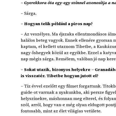
–
Gyerekkora óta egy-egy színnel azonosítja a 
– Sárga.
– Hogyan telik például a piros nap?
– Az veszélyes. Ma éjszaka ellentmondásos álmo
halálos beteg vagyok. Ennek ellenére gyorsan 
kaptam, el kellett utaznom Tibetbe, a Kaukázus
nagy őshegyek közül az egyikbe. Ezzel a katyv
nap mégis sárga. Remélem, valóban jó nap kere
– Sokat utazik, bizonyos helyekre – Granadáb
is visszatér. Tibetbe hogyan jutott el?
– Tíz évvel ezelőtt egy filmet forgattunk. Titok
guide-ot varrnak a nyakunkba, aki persze figye
helyszínekre, máshonnan meg elterel, és folyama
szól, arról, hogy van-e még olyan eldugott pontj
fontosabb, mint az élet világias vetülete.