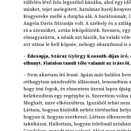
túlfelén lévő falu legszélső házába, ahol egy idő
minket, tejet melegített, hatalmas karéj kenyer
kisgyereke mellé a dunyha alá. A barátomnak, C
Angela Davis frizurája volt. A székely és a szi
rá a szemüket, aztán leköpdösték. Szemen, eg
elmagyarázta, a nénik azt hiszik, ha valaki vé
azt utána le kell köpnie, nehogy akaratlanul is
– Édesapja, Száraz György Kossuth-díjas író,
elhunyt. Fiatalon tanult tőle valamit az írásró
– Nem akartam író lenni. Apám már halálos bet
otthagytam mindenféle állásomat, lemondtam a 
hogy írni fogok, és elmentem üzemi lapos újság
belekezdtem egy regénybe is. Szerettem volna 
Meghalt, mire elkészültem. Igazából tehát nem „
Láttam, hogyan kínlódik nehéz történelmi helyz
hogyan ír, hogyan szerkeszt. Láttam elkeseredn
taktikázni. Hallottam, hogyan telefonál színhá
Gondolom, ragadt rám valami. Mást meg nyilván