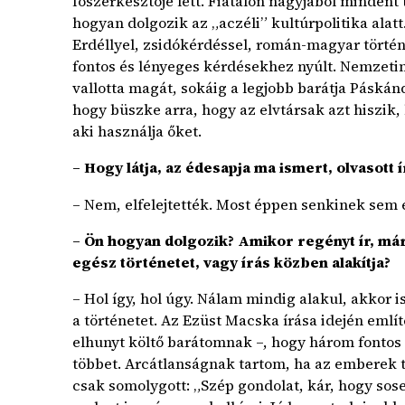
főszerkesztője lett. Fiatalon nagyjából mindent t
hogyan dolgozik az „aczéli” kultúrpolitika alat
Erdéllyel, zsidókérdéssel, román-magyar törté
fontos és lényeges kérdésekhez nyúlt. Nemzetin
vallotta magát, sokáig a legjobb barátja Páskán
hogy büszke arra, hogy az elvtársak azt hiszik,
aki használja őket.
– Hogy látja, az édesapja ma ismert, olvasott í
– Nem, elfelejtették. Most éppen senkinek sem 
– Ön hogyan dolgozik? Amikor regényt ír, már 
egész történetet, vagy írás közben alakítja?
– Hol így, hol úgy. Nálam mindig alakul, akkor
a történetet. Az Ezüst Macska írása idején említ
elhunyt költő barátomnak –, hogy három fontos 
többet. Arcátlanságnak tartom, ha az emberek te
csak somolygott: „Szép gondolat, kár, hogy sos