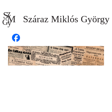
Ugrás
a
tartalomhoz