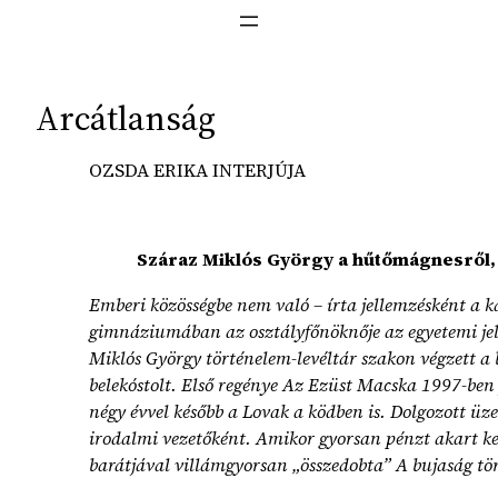
Arcátlanság
OZSDA ERIKA INTERJÚJA
Száraz Miklós György a hűtőmágnesről, a
Emberi közösségbe nem való – írta jellemzésként a 
gimnáziumában az osztályfőnöknője az egyetemi jel
Miklós György történelem-levéltár szakon végzett a b
belekóstolt. Első regénye Az Ezüst Macska 1997-ben 
négy évvel később a Lovak a ködben is. Dolgozott üze
irodalmi vezetőként. Amikor gyorsan pénzt akart ker
barátjával villámgyorsan „összedobta” A bujaság tö