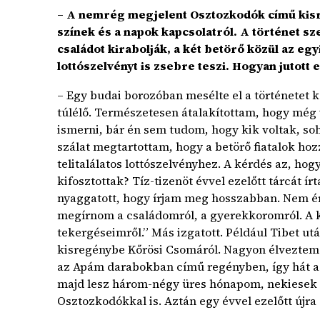
– A nemrég megjelent Osztozkodók című kisr
színek és a napok kapcsolatról. A történet s
családot kirabolják, a két betörő közül az egy
lottószelvényt is zsebre teszi. Hogyan jutott 
– Egy budai borozóban mesélte el a történetet k
túlélő. Természetesen átalakítottam, hogy még 
ismerni, bár én sem tudom, hogy kik voltak, so
szálat megtartottam, hogy a betörő fiatalok hoz
telitalálatos lottószelvényhez. A kérdés az, hogy
kifosztottak? Tíz-tizenöt évvel ezelőtt tárcát í
nyaggatott, hogy írjam meg hosszabban. Nem ér
megírnom a családomról, a gyerekkoromról. A k
tekergéseimről.” Más izgatott. Például Tibet ut
kisregénybe Kőrösi Csomáról. Nagyon élveztem
az Apám darabokban című regényben, így hát a t
majd lesz három-négy üres hónapom, nekiesek új
Osztozkodókkal is. Aztán egy évvel ezelőtt újra 