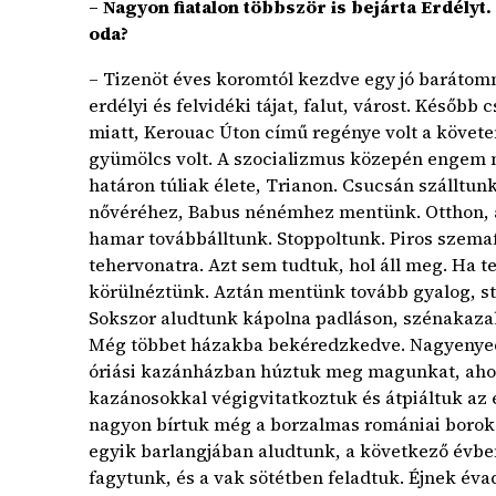
– Nagyon fiatalon többször is bejárta Erdélyt.
oda?
– Tizenöt éves koromtól kezdve egy jó baráto
erdélyi és felvidéki tájat, falut, várost. Később 
miatt, Kerouac Úton című regénye volt a követen
gyümölcs volt. A szocializmus közepén engem m
határon túliak élete, Trianon. Csucsán szálltun
nővéréhez, Babus nénémhez mentünk. Otthon, a 
hamar továbbálltunk. Stoppoltunk. Piros szema
tehervonatra. Azt sem tudtuk, hol áll meg. Ha te
körülnéztünk. Aztán mentünk tovább gyalog, st
Sokszor aludtunk kápolna padláson, szénakaza
Még többet házakba bekéredzkedve. Nagyenyede
óriási kazánházban húztuk meg magunkat, ahol 
kazánosokkal végigvitatkoztuk és átpiáltuk az
nagyon bírtuk még a borzalmas romániai borok
egyik barlangjában aludtunk, a következő évben
fagytunk, és a vak sötétben feladtuk. Éjnek év