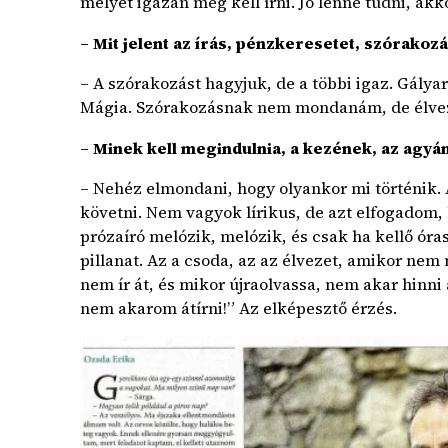
melyet igazán meg kell írni. Jó lenne tudni, akk
– Mit jelent az írás, pénzkeresetet, szórakoz
– A szórakozást hagyjuk, de a többi igaz. Gály
Mágia. Szórakozásnak nem mondanám, de élvez
– Minek kell megindulnia, a kezének, az agyá
– Nehéz elmondani, hogy olyankor mi történik. 
követni. Nem vagyok lírikus, de azt elfogadom, 
prózaíró melózik, melózik, és csak ha kellő óras
pillanat. Az a csoda, az az élvezet, amikor nem
nem ír át, és mikor újraolvassa, nem akar hinni
nem akarom átírni!” Az elképesztő érzés.