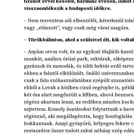
tizenöt évvel később, harminc évesen, ismét 
visszaemlékszik a budapesti időkre.
– Nem terveztem női elbeszélőt, kéretlenül tol
vagy „elúszott”, vagy csak még várat magára.
– Törökbálinton, ahol a szüleivel élt, kik volt
– Anyám orvos volt, és az egykori Majláth-kast
munkát, amihez óriási park, raktárak, elképesz
garázsok és mosodák, és több hektár erdő tarto
ebben a falutól elkülönült, önálló univerzumban.
csak a falu szóhasználatában szépült szanatór
ebből a Lovak a ködben című regénybe is, példá
két óra alatt megőszült a liftben, ahová beszoru
régész akartam lenni, az erdőben minden bucká
sejtettem. Komoly ásatásokat folytattunk a have
régésznő, aki megállapította, hogy honfoglalás
bukkantunk. Annyi gyönyörű, bélyeges fekete c
restaurátor össze tudott rakni néhány szép edény