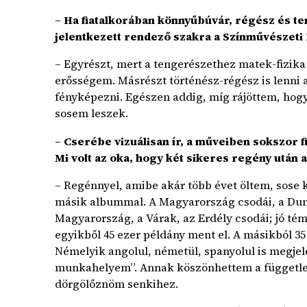
– Ha fiatalkorában könnyűbúvár, régész és te
jelentkezett rendező szakra a Színművészeti 
– Egyrészt, mert a tengerészethez matek-fizika 
erősségem. Másrészt történész-régész is lenni
fényképezni. Egészen addig, míg rájöttem, hogy l
sosem leszek.
– Cserébe vizuálisan ír, a műveiben sokszor 
Mi volt az oka, hogy két sikeres regény után 
– Regénnyel, amibe akár több évet öltem, sose 
másik albummal. A Magyarország csodái, a Duna
Magyarország, a Várak, az Erdély csodái; jó tém
egyikből 45 ezer példány ment el. A másikból 3
Némelyik angolul, németül, spanyolul is megjel
munkahelyem”. Annak köszönhettem a függetle
dörgölőznöm senkihez.