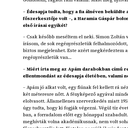
– Édesapja tudta, hogy a fia álnéven beküldte
főszerkesztője volt –, a Haramia Gáspár bolon
első írásai egyikét?
– Csak később meséltem el neki. Simon Zoltán vál
írásom, de sok regényrészletük felhalmozódott,
biztos megjelenhet. Este azért megkérdeztem
regényrészletük van…
– Miért írta meg az Apám darabokban című re
ellentmondást az édesapja életében, valami n
– Apám jó alkat volt, egy fiúnak fel kellett rá né
két méteresre nőtt. A fényképező agyával mind
elolvasott. Államellenes szervezkedés miatt 19
úgy tudta, hogy ki fogják végezni. Végül tíz évet
ban, a forradalom előtt egy hónappal szabadult. 
meghívták volna akadémikusnak, nem volt soha 