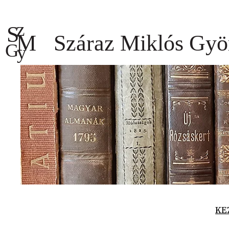
Ugrás
a
tartalomhoz
KE