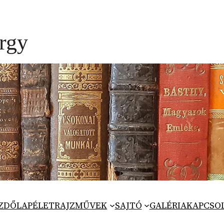
ZDŐLAP
ÉLETRAJZ
MŰVEK
SAJTÓ
GALÉRIA
KAPCSO