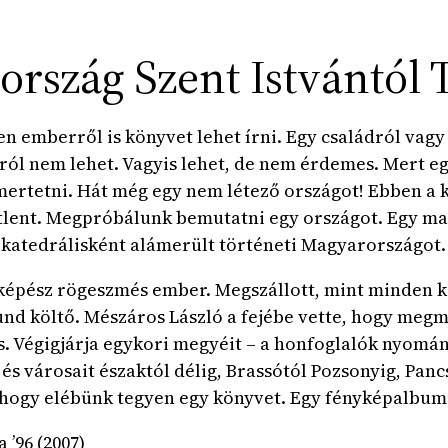
rszág Szent Istvántól 
en emberről is könyvet lehet írni. Egy családról vagy
ról nem lehet. Vagyis lehet, de nem érdemes. Mert e
ertetni. Hát még egy nem létező országot! Ebben a 
tlent. Megpróbálunk bemutatni egy országot. Egy ma
 katedrálisként alámerült történeti Magyarországot.
képész rögeszmés ember. Megszállott, mint minden k
nd költő. Mészáros László a fejébe vette, hogy meg
is. Végigjárja egykori megyéit – a honfoglalók nyomán
t és városait északtól délig, Brassótól Pozsonyig, Pan
 hogy elébünk tegyen egy könyvet. Egy fényképalbum
a ’96 (2007)