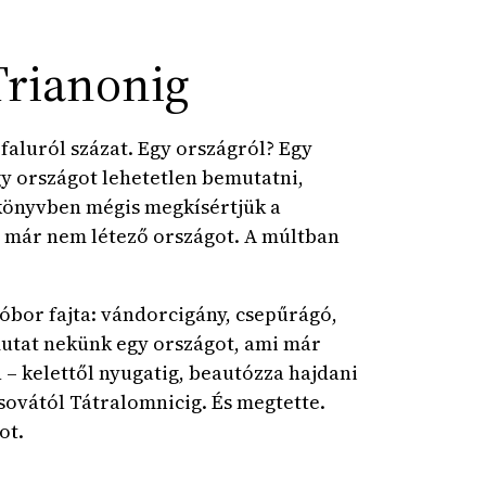
Trianonig
 faluról százat. Egy országról? Egy
gy országot lehetetlen bemutatni,
könyvben mégis megkísértjük a
 már nem létező országot. A múltban
óbor fajta: vándorcigány, csepűrágó,
mutat nekünk egy országot, ami már
 – kelettől nyugatig, beautózza hajdani
csovától Tátralomnicig. És megtette.
ot.