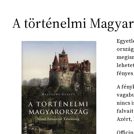
A történelmi Magyaro
Egyetl
ország
megism
lehete
fényes
A fény
vagabu
nincs 
falvai
Azért,
Officin